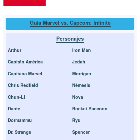
Guía Marvel vs. Capcom: Infinite
Personajes
Arthur
Iron Man
Capitán América
Jedah
Capitana Marvel
Morrigan
Chris Redfield
Némesis
Chun-Li
Nova
Dante
Rocket Raccoon
Dormammu
Ryu
Dr. Strange
Spencer