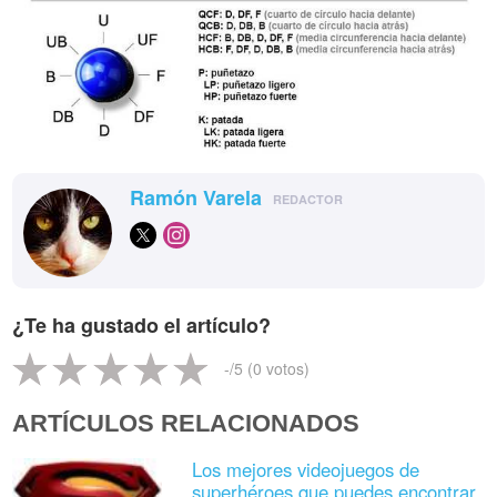
Ramón Varela
REDACTOR
¿Te ha gustado el artículo?
-
/5 (
0
votos)
ARTÍCULOS RELACIONADOS
Los mejores videojuegos de
superhéroes que puedes encontrar