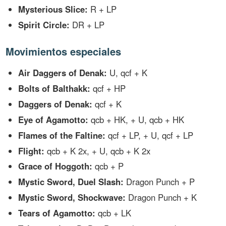
Mysterious Slice:
R + LP
Spirit Circle:
DR + LP
Movimientos especiales
Air Daggers of Denak:
U, qcf + K
Bolts of Balthakk:
qcf + HP
Daggers of Denak:
qcf + K
Eye of Agamotto:
qcb + HK, + U, qcb + HK
Flames of the Faltine:
qcf + LP, + U, qcf + LP
Flight:
qcb + K 2x, + U, qcb + K 2x
Grace of Hoggoth:
qcb + P
Mystic Sword, Duel Slash:
Dragon Punch + P
Mystic Sword, Shockwave:
Dragon Punch + K
Tears of Agamotto:
qcb + LK