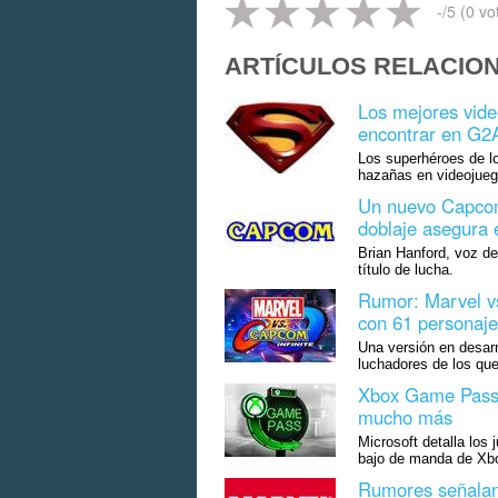
-
/5 (
0
vo
ARTÍCULOS RELACIO
Los mejores vid
encontrar en G2
Los superhéroes de l
hazañas en videojueg
Un nuevo Capcom
doblaje asegura
Brian Hanford, voz de
título de lucha.
Rumor: Marvel vs
con 61 personaje
Una versión en desarr
luchadores de los que
Xbox Game Pass:
mucho más
Microsoft detalla los 
bajo de manda de Xb
Rumores señalan 