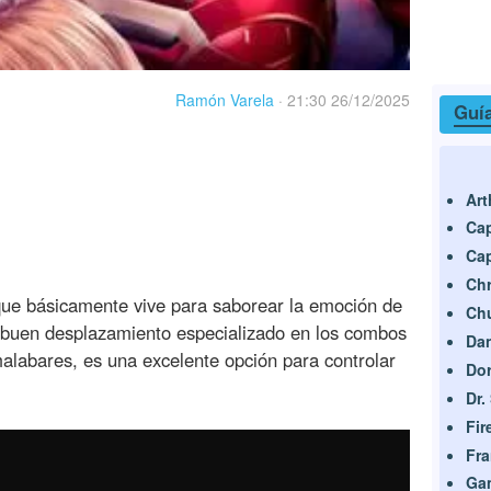
Ramón Varela
·
21:30 26/12/2025
Guía
Art
Cap
Cap
Chr
que básicamente vive para saborear la emoción de
Ch
n buen desplazamiento especializado en los combos
Da
malabares, es una excelente opción para controlar
Do
Dr.
Fir
Fra
Ga