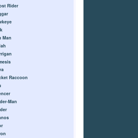
st Rider
ggar
wkeye
k
n Man
dah
rigan
mesis
va
cket Raccoon
u
encer
ider-Man
ider
anos
or
ron