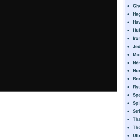
Gho
Ha
Ha
Hul
Iro
Je
Mor
Né
No
Ro
Ry
Sp
Sp
Str
Th
Th
Ult