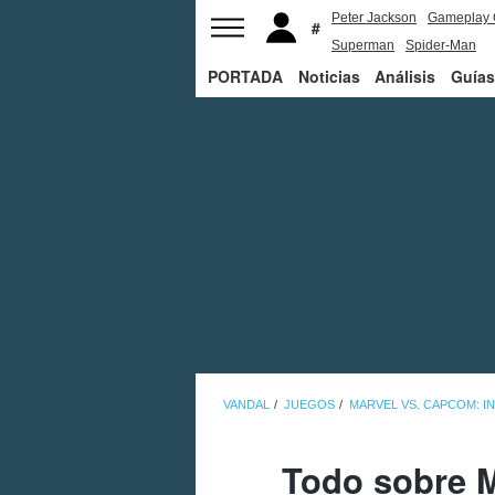
Peter Jackson
Gameplay 
Superman
Spider-Man
PORTADA
Noticias
Análisis
Guías
VANDAL
JUEGOS
MARVEL VS. CAPCOM: IN
Todo sobre M