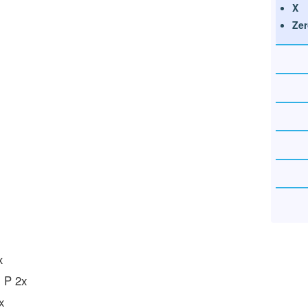
X
Zer
x
 P 2x
x