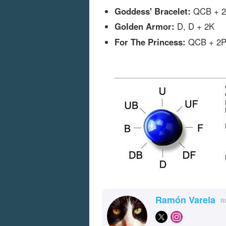
Goddess' Bracelet:
QCB + 
Golden Armor:
D, D + 2K
For The Princess:
QCB + 2
Ramón Varela
R