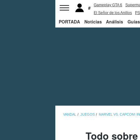
Gameplay GTA 6
Superm
El Señor de los Anillos
PS
PORTADA
Noticias
Análisis
Guías
VANDAL
JUEGOS
MARVEL VS. CAPCOM: IN
Todo sobre 