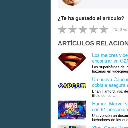
¿Te ha gustado el artículo?
-
/5 (
0
vo
ARTÍCULOS RELACIO
Los mejores vid
encontrar en G2
Los superhéroes de l
hazañas en videojueg
Un nuevo Capcom
doblaje asegura
Brian Hanford, voz de
título de lucha.
Rumor: Marvel vs
con 61 personaje
Una versión en desarr
luchadores de los que
Xbox Game Pass: