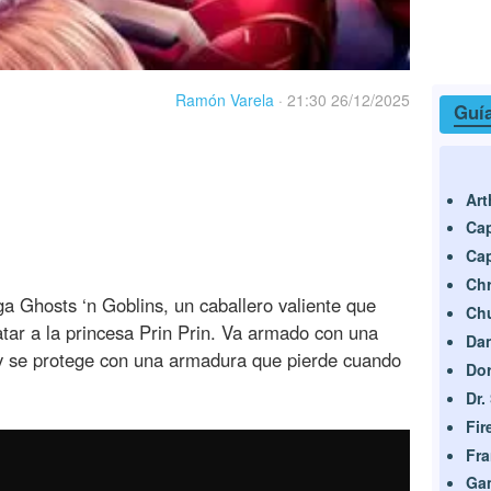
Ramón Varela
·
21:30 26/12/2025
Guía
Art
Cap
Cap
Chr
aga Ghosts ‘n Goblins, un caballero valiente que
Ch
tar a la princesa Prin Prin. Va armado con una
Da
 y se protege con una armadura que pierde cuando
Do
Dr.
Fir
Fra
Ga