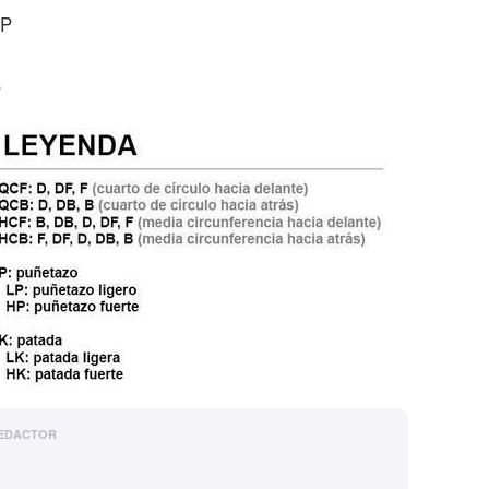
2P
P
EDACTOR