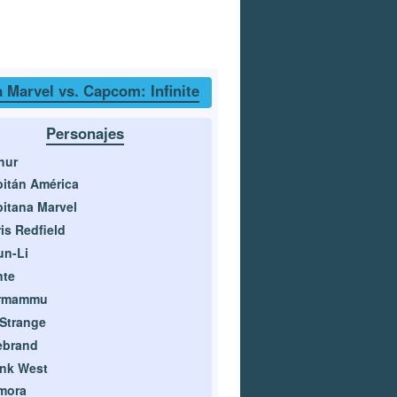
 Marvel vs. Capcom: Infinite
Personajes
hur
itán América
itana Marvel
is Redfield
un-Li
nte
rmammu
 Strange
ebrand
nk West
mora