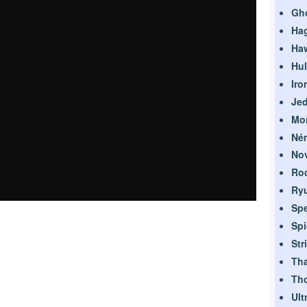
Gho
Ha
Ha
Hul
Iro
Je
Mor
Né
No
Ro
Ry
Sp
Sp
Str
Th
Th
Ult