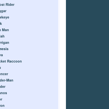
st Rider
ggar
wkeye
k
n Man
dah
rigan
mesis
va
cket Raccoon
u
encer
ider-Man
ider
anos
or
ron