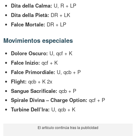
Dita della Calma:
U, R + LP
Dita della Pietà:
DR + LK
Falce Mortale:
DR + LP
Movimientos especiales
Dolore Oscuro:
U, qcf + K
Falce Inizio:
qcf + K
Falce Primordiale:
U, qcb + P
Flight:
qcb + K 2x
Sangue Sacrificale:
qcb + P
Spirale Divina – Charge Option:
qcf + P
Turbine Dell’lra:
U, qcb + K