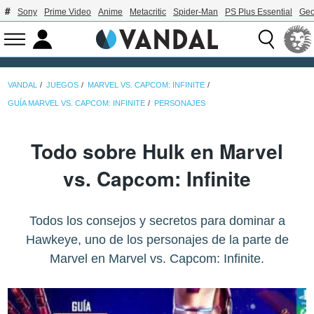
Sony
Prime Video
Anime
Metacritic
Spider-Man
PS Plus Essential
Geo
VANDAL
JUEGOS
MARVEL VS. CAPCOM: INFINITE
GUÍA MARVEL VS. CAPCOM: INFINITE
PERSONAJES
Todo sobre Hulk en Marvel
vs. Capcom: Infinite
Todos los consejos y secretos para dominar a
Hawkeye, uno de los personajes de la parte de
Marvel en Marvel vs. Capcom: Infinite.