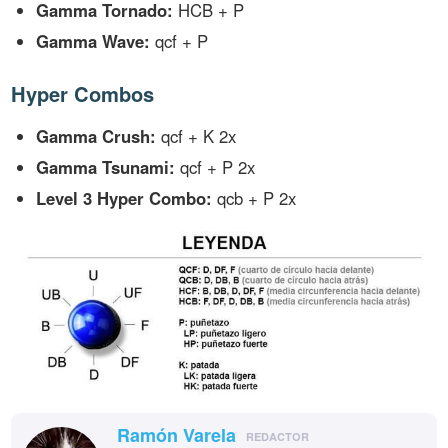
Gamma Tornado:
HCB + P
Gamma Wave:
qcf + P
Hyper Combos
Gamma Crush:
qcf + K 2x
Gamma Tsunami:
qcf + P 2x
Level 3 Hyper Combo:
qcb + P 2x
Ramón Varela
REDACTOR