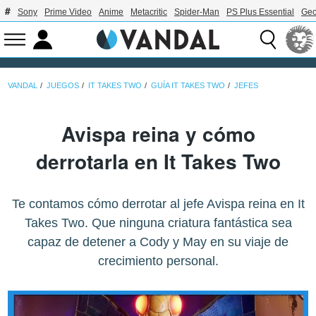
Sony
Prime Video
Anime
Metacritic
Spider-Man
PS Plus Essential
Geo
VANDAL
JUEGOS
IT TAKES TWO
GUÍA IT TAKES TWO
JEFES
Avispa reina y cómo
derrotarla en It Takes Two
Te contamos cómo derrotar al jefe Avispa reina en It
Takes Two. Que ninguna criatura fantástica sea
capaz de detener a Cody y May en su viaje de
crecimiento personal.