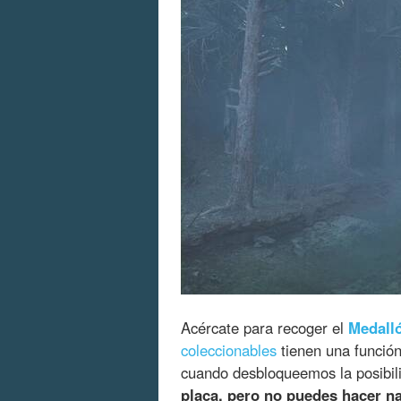
Acércate para recoger el
Medall
coleccionables
tienen una función
cuando desbloqueemos la posibili
placa, pero no puedes hacer n