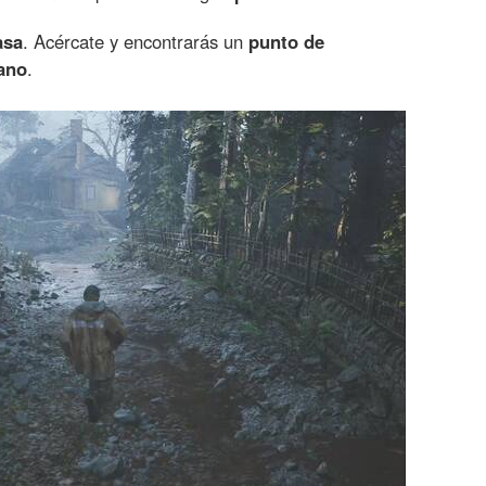
asa
. Acércate y encontrarás un
punto de
tano
.