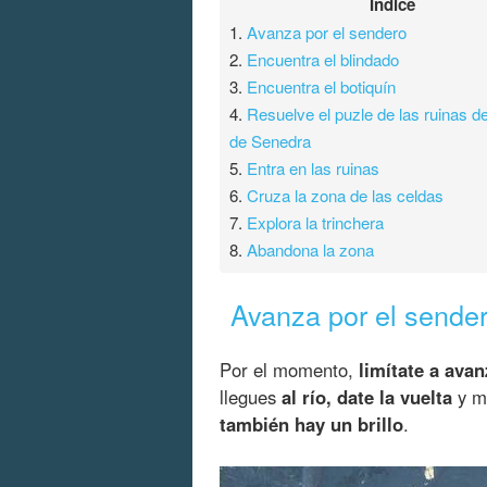
Índice
1.
Avanza por el sendero
2.
Encuentra el blindado
3.
Encuentra el botiquín
4.
Resuelve el puzle de las ruinas d
de Senedra
5.
Entra en las ruinas
6.
Cruza la zona de las celdas
7.
Explora la trinchera
8.
Abandona la zona
Avanza por el sende
Por el momento,
limítate a avan
llegues
al río, date la vuelta
y mi
también hay un brillo
.