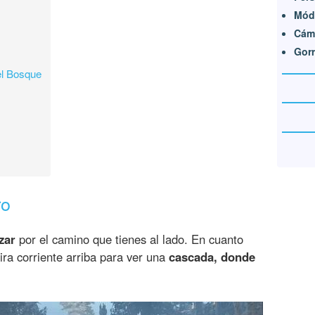
Módu
Cáma
Gor
el Bosque
ro
zar
por el camino que tienes al lado. En cuanto
ra corriente arriba para ver una
cascada, donde