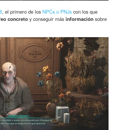
l
, el primero de los
NPCs o PNJs
con los que
feo concreto
y conseguir más
información
sobre