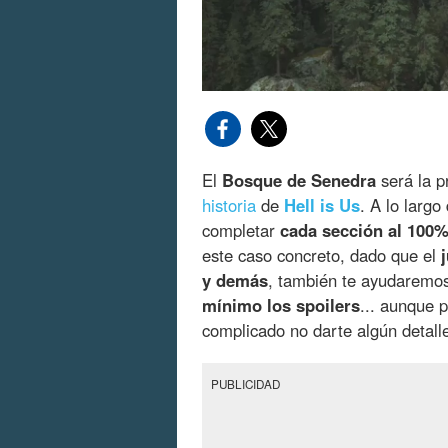
El
Bosque de Senedra
será la p
historia
de
Hell is Us
. A lo larg
completar
cada sección al 100%
este caso concreto, dado que el
y demás
, también te ayudaremo
mínimo los spoilers
... aunque 
complicado no darte algún detall
PUBLICIDAD