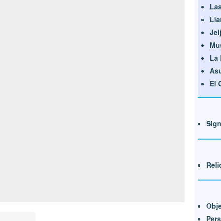
Las
Lla
Jel
Mu
La 
Asu
El 
Sig
Reli
Obje
Pers