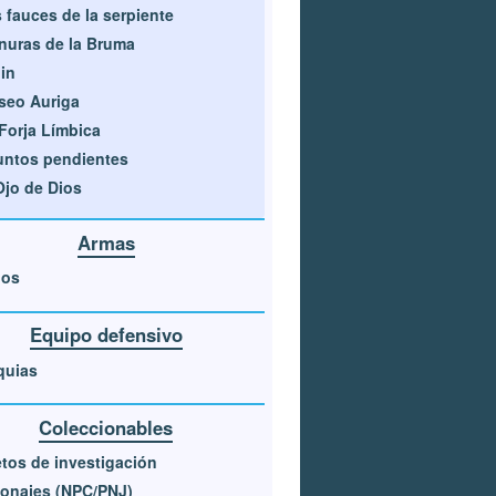
 fauces de la serpiente
nuras de la Bruma
jin
seo Auriga
Forja Límbica
ntos pendientes
Ojo de Dios
Armas
nos
Equipo defensivo
quias
Coleccionables
tos de investigación
onajes (NPC/PNJ)