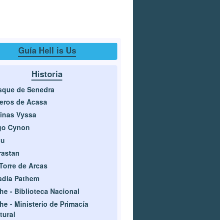
Guía Hell is Us
Historia
sque de Senedra
eros de Acasa
inas Vyssa
go Cynon
ju
rastan
Torre de Arcas
adía Pathem
he - Biblioteca Nacional
he - Ministerio de Primacía
tural