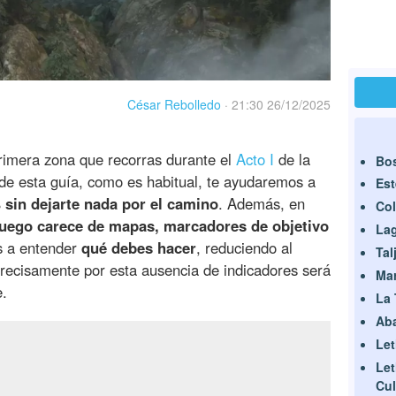
César Rebolledo
·
21:30 26/12/2025
rimera zona que recorras durante el
Acto I
de la
Bo
o de esta guía, como es habitual, te ayudaremos a
Est
 sin dejarte nada por el camino
. Además, en
Col
juego carece de mapas, marcadores de objetivo
La
s a entender
qué debes hacer
, reduciendo al
Tal
precisamente por esta ausencia de indicadores será
Ma
e.
La 
Ab
Let
Let
Cul