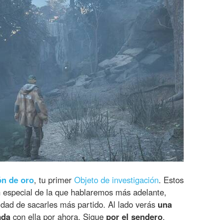
ón de oro
, tu primer
Objeto de investigación
. Estos
 especial de la que hablaremos más adelante,
dad de sacarles más partido. Al lado verás
una
ada
con ella por ahora. Sigue
por el sendero
.