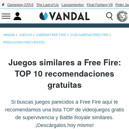
Gameplay GTA 6
The Last of Us
Lanzamientos
Final Fantasy VII
Peter J
VANDAL
JUEGOS
GARENA FREE FIRE
GUÍA GARENA FREE FIRE
PREGUNTAS FRECUENTES
Juegos similares a Free Fire:
TOP 10 recomendaciones
gratuitas
Si buscas juegos parecidos a Free Fire aquí te
recomendamos una lista TOP de videojuegos gratis
de supervivencia y Battle Royale similares.
¡Descárgalos hoy mismo!