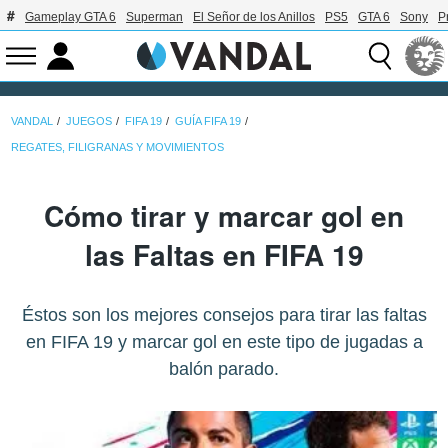
Gameplay GTA 6
Superman
El Señor de los Anillos
PS5
GTA 6
Sony
P
VANDAL
JUEGOS
FIFA 19
GUÍA FIFA 19
REGATES, FILIGRANAS Y MOVIMIENTOS
Cómo tirar y marcar gol en
las Faltas en FIFA 19
Éstos son los mejores consejos para tirar las faltas
en FIFA 19 y marcar gol en este tipo de jugadas a
balón parado.