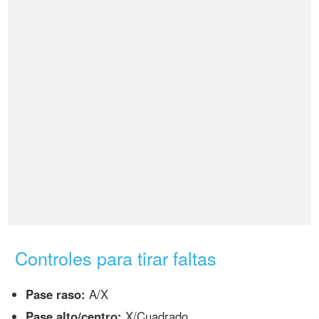
Controles para tirar faltas
Pase raso:
A/X
Pase alto/centro:
X/Cuadrado