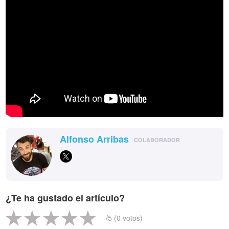
Alfonso Arribas
COLABORADOR
¿Te ha gustado el artículo?
-
/5 (
0
votos)