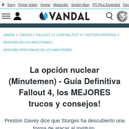
Sony
Prime Video
Anime
Metacritic
Spider-Man
PS Plus Essential
Geo
VANDAL
JUEGOS
FALLOUT 4
GUÍA FALLOUT 4
HISTORIA PRINCIPAL
MISIONES DE LOS MINUTEMEN
MISIONES PRINCIPALES DE LOS MINUTEMEN
La opción nuclear
(Minutemen) - Guía Definitiva
Fallout 4, los MEJORES
trucos y consejos!
Preston Gavey dice que Sturges ha descubierto una
forma de atacar al Instituto.