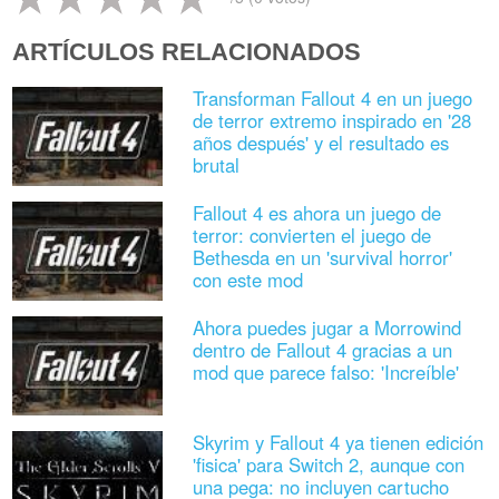
ARTÍCULOS RELACIONADOS
Transforman Fallout 4 en un juego
de terror extremo inspirado en '28
años después' y el resultado es
brutal
Fallout 4 es ahora un juego de
terror: convierten el juego de
Bethesda en un 'survival horror'
con este mod
Ahora puedes jugar a Morrowind
dentro de Fallout 4 gracias a un
mod que parece falso: 'Increíble'
Skyrim y Fallout 4 ya tienen edición
'fisica' para Switch 2, aunque con
una pega: no incluyen cartucho