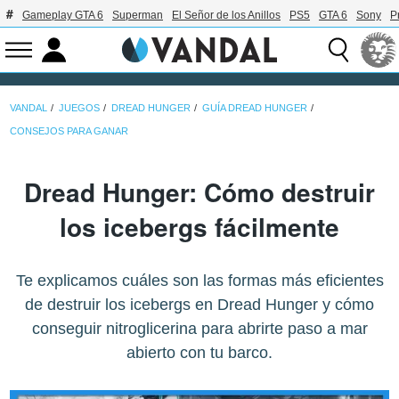
Gameplay GTA 6
Superman
El Señor de los Anillos
PS5
GTA 6
Sony
P
VANDAL
JUEGOS
DREAD HUNGER
GUÍA DREAD HUNGER
CONSEJOS PARA GANAR
Dread Hunger: Cómo destruir
los icebergs fácilmente
Te explicamos cuáles son las formas más eficientes
de destruir los icebergs en Dread Hunger y cómo
conseguir nitroglicerina para abrirte paso a mar
abierto con tu barco.