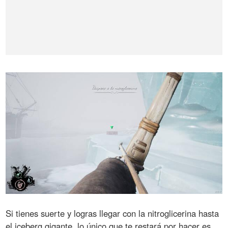
Si tienes suerte y logras llegar con la nitroglicerina hasta
el iceberg gigante, lo único que te restará por hacer es