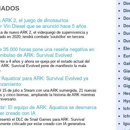
Dir
NADOS
Dir
Do
a ARK 2, el juego de dinosaurios
r Vin Diesel que se anunció hace 5 años
Do
Du
sa de nuevo ARK 2, el videojuego de supervivencia y
iado en 2020; tendrá combate 'soulslike' en tercera
Du
Ele
e 35.000 horas pone una reseña negativa en
embolso de ARK: Survival Evolved
Eur
nte a 4 años y ahora se queja por el estado actual del
Gal
e ARK: Survival Evolved pone de manifiesto la mala
Gia
.
'Aquatica' para ARK: Survival Evolved ya
Gi
anzamiento
Gig
el 15 de julio a Steam con una ARK sumergida, 21 nuevas
Hes
s y cinco biomas, ampliando la historia de ARK mientras
iversario.
Hy
da': El equipo de ARK: Aquatica se desmarca
Ich
ler creado con IA
Ich
esentó el DLC de Snail Games para ARK: Survival
Ig
mente criticado por estar creado con IA generativa.