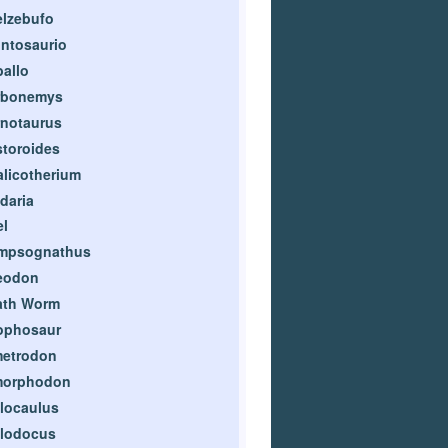
lzebufo
ntosaurio
allo
rbonemys
notaurus
toroides
licotherium
daria
l
mpsognathus
eodon
ath Worm
ophosaur
metrodon
morphodon
locaulus
plodocus