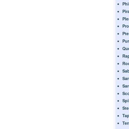
Ph
Pir
Ple
Pr
Pt
Pur
Que
Rap
Roc
Sab
Sa
Sa
Sco
Sp
St
Tap
Ter