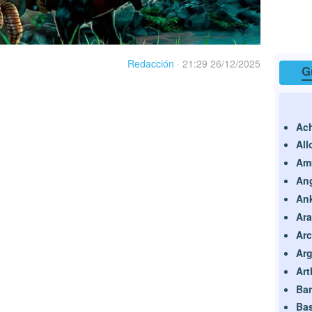
Redacción
·
21:29 26/12/2025
G
Ach
All
Am
Ang
An
Ar
Arc
Arg
Art
Ba
Bas