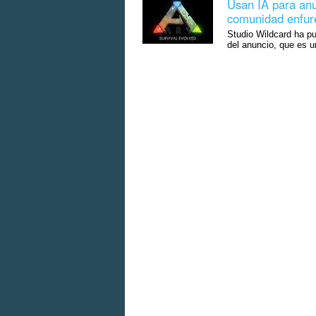
Usan IA para anu
comunidad enfure
Studio Wildcard ha p
del anuncio, que es 