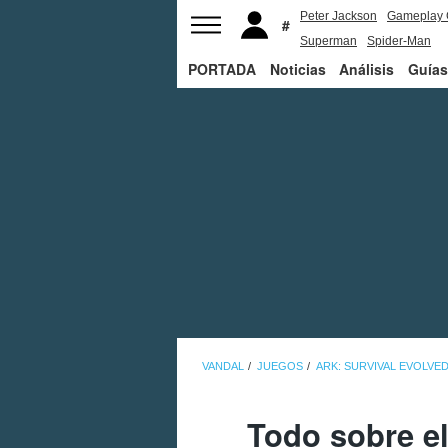
Peter Jackson
Gameplay 
Superman
Spider-Man
PORTADA
Noticias
Análisis
Guías
VANDAL
JUEGOS
ARK: SURVIVAL EVOLVE
Todo sobre el