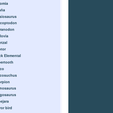
iomia
aña
siosaurus
ocoptodon
eranodon
lovia
tzal
tor
k Elemental
ertooth
rco
rcosuchus
rpion
inosaurus
egosaurus
ejara
ror bird