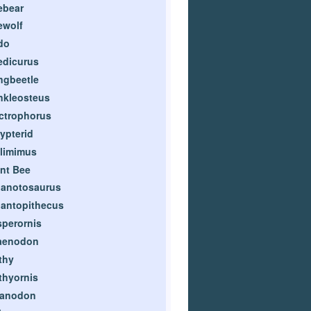
ebear
ewolf
do
edicurus
ngbeetle
nkleosteus
ctrophorus
ypterid
limimus
nt Bee
ganotosaurus
antopithecus
perornis
aenodon
thy
thyornis
uanodon