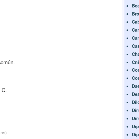
Bee
Bro
Cab
Ca
Car
Cas
Cha
 común.
Cni
Coe
Co
Da
_C.
De
Dil
Di
Di
Dip
tos)
Di