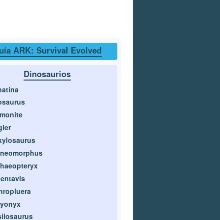
uía ARK: Survival Evolved
Dinosaurios
atina
osaurus
monite
ler
kylosaurus
aneomorphus
haeopteryx
entavis
hropluera
ryonyx
ilosaurus