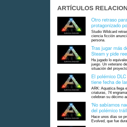
ARTÍCULOS RELACIO
Otro retraso par
protagonizado po
Studio Wildcard retra
ciencia ficción anunc
persona.
Tras jugar más d
Steam y pide re
Ha jugado lo equivale
juego. Un veterano d
situación del proyecto
El polémico DLC 
tiene fecha de l
ARK: Aquatica llega 
criaturas, 74 engrama
celebran su décimo an
'No sabíamos na
del polémico trái
Hace unos días se pr
Evolved, que fue dura