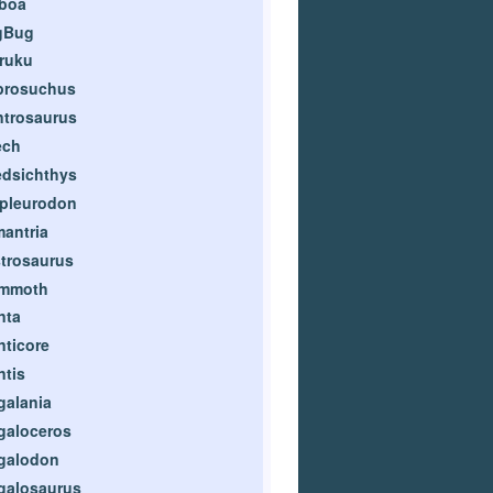
rboa
gBug
ruku
prosuchus
trosaurus
ech
dsichthys
pleurodon
antria
trosaurus
mmoth
nta
ticore
tis
galania
galoceros
galodon
galosaurus