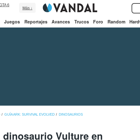
GTA 6
Más ↓
Juegos
Reportajes
Avances
Trucos
Foro
Random
Hard
D
GUÍA ARK: SURVIVAL EVOLVED
DINOSAURIOS
 dinosaurio Vulture en