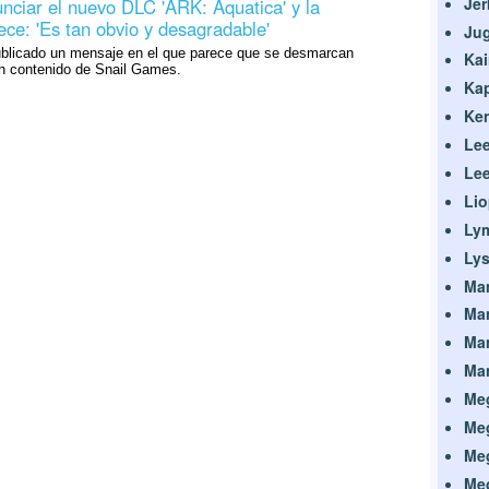
Je
nciar el nuevo DLC 'ARK: Aquatica' y la
ce: 'Es tan obvio y desagradable'
Ju
ublicado un mensaje en el que parece que se desmarcan
Kai
un contenido de Snail Games.
Ka
Ken
Le
Lee
Lio
Lym
Lys
Ma
Ma
Man
Man
Me
Me
Me
Me