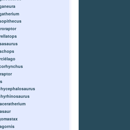
ganeura
gatherium
sopithecus
roraptor
ellatops
sasaurus
schops
ciélago
corhynchus
raptor
s
chycephalosaurus
chyrhinosaurus
aceratherium
asaur
gomastax
agornis