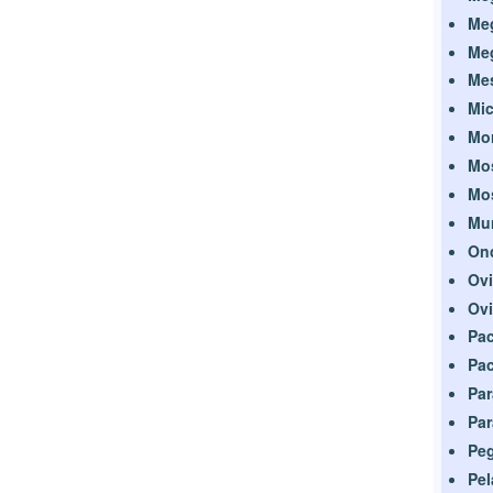
Me
Me
Me
Mic
Mor
Mo
Mo
Mur
On
Ovi
Ovi
Pa
Pa
Par
Par
Pe
Pel