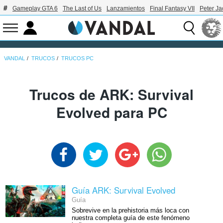
Gameplay GTA 6
The Last of Us
Lanzamientos
Final Fantasy VII
Peter J
VANDAL
TRUCOS
TRUCOS PC
Trucos de ARK: Survival
Evolved para PC
Guía ARK: Survival Evolved
Guía
Sobrevive en la prehistoria más loca con
nuestra completa guía de este fenómeno