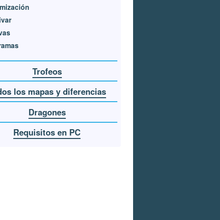
mización
ivar
vas
ramas
Trofeos
dos los mapas y diferencias
Dragones
Requisitos en PC