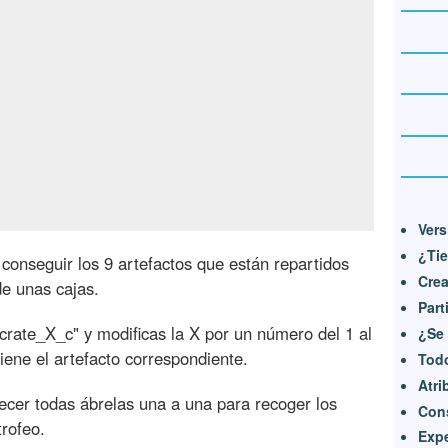
Vers
¿Tie
conseguir los 9 artefactos que están repartidos
Crea
de unas cajas.
Part
crate_X_c" y modificas la X por un número del 1 al
¿Se 
iene el artefacto correspondiente.
Todo
Atri
cer todas ábrelas una a una para recoger los
Cons
trofeo.
Expe