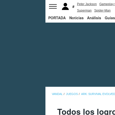
Peter Jackson
Gameplay 
Superman
Spider-Man
PORTADA
Noticias
Análisis
Guías
VANDAL
JUEGOS
ARK: SURVIVAL EVOLVE
Todos los logr