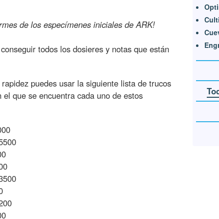
Opti
Cult
ormes de los especímenes iniciales de ARK!
Cue
Eng
 conseguir todos los dosieres y notas que están
rapidez puedes usar la siguiente lista de trucos
To
en el que se encuentra cada uno de estos
000
35500
00
00
13500
0
4200
00