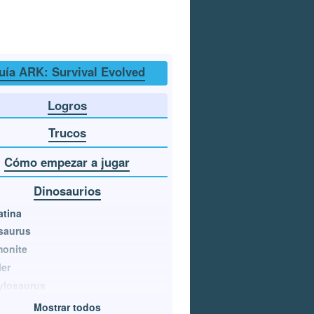
uía ARK: Survival Evolved
Logros
Trucos
Cómo empezar a jugar
Dinosaurios
atina
saurus
onite
er
ylosaurus
Mostrar todos