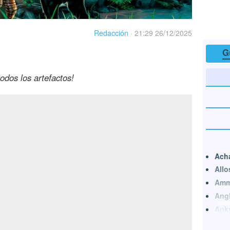
Redacción
·
21:29 26/12/2025
G
dos los artefactos!
Ach
Allo
Amm
Angl
Ank