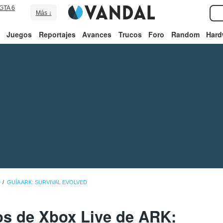
GTA 6
Más ↓
Juegos
Reportajes
Avances
Trucos
Foro
Random
Hard
D
GUÍA ARK: SURVIVAL EVOLVED
os de Xbox Live de ARK: