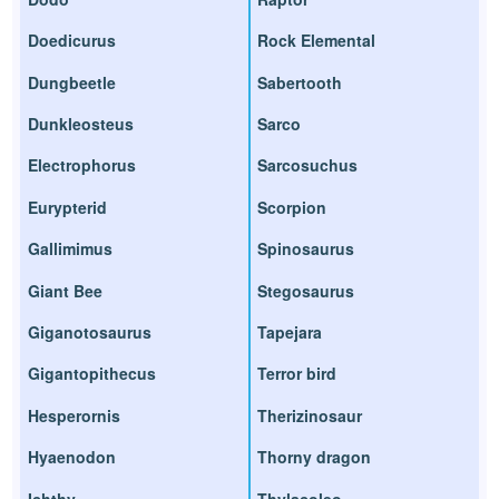
Doedicurus
Rock Elemental
Dungbeetle
Sabertooth
Dunkleosteus
Sarco
Electrophorus
Sarcosuchus
Eurypterid
Scorpion
Gallimimus
Spinosaurus
Giant Bee
Stegosaurus
Giganotosaurus
Tapejara
Gigantopithecus
Terror bird
Hesperornis
Therizinosaur
Hyaenodon
Thorny dragon
Ichthy
Thylacoleo