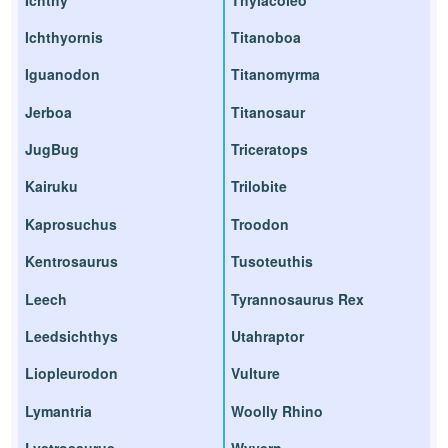
Ichthyornis
Titanoboa
Iguanodon
Titanomyrma
Jerboa
Titanosaur
JugBug
Triceratops
Kairuku
Trilobite
Kaprosuchus
Troodon
Kentrosaurus
Tusoteuthis
Leech
Tyrannosaurus Rex
Leedsichthys
Utahraptor
Liopleurodon
Vulture
Lymantria
Woolly Rhino