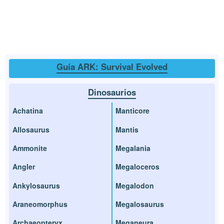
Guía ARK: Survival Evolved
Dinosaurios
Achatina
Manticore
Allosaurus
Mantis
Ammonite
Megalania
Angler
Megaloceros
Ankylosaurus
Megalodon
Araneomorphus
Megalosaurus
Archaeopteryx
Meganeura