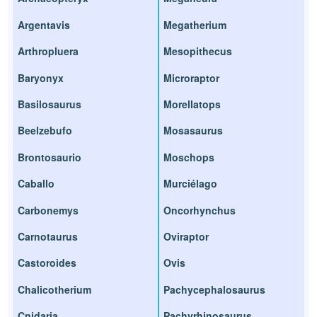
Argentavis
Megatherium
Arthropluera
Mesopithecus
Baryonyx
Microraptor
Basilosaurus
Morellatops
Beelzebufo
Mosasaurus
Brontosaurio
Moschops
Caballo
Murciélago
Carbonemys
Oncorhynchus
Carnotaurus
Oviraptor
Castoroides
Ovis
Chalicotherium
Pachycephalosaurus
Cnidaria
Pachyrhinosaurus