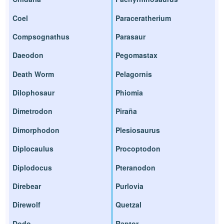
Coel
Paraceratherium
Compsognathus
Parasaur
Daeodon
Pegomastax
Death Worm
Pelagornis
Dilophosaur
Phiomia
Dimetrodon
Piraña
Dimorphodon
Plesiosaurus
Diplocaulus
Procoptodon
Diplodocus
Pteranodon
Direbear
Purlovia
Direwolf
Quetzal
Dodo
Raptor