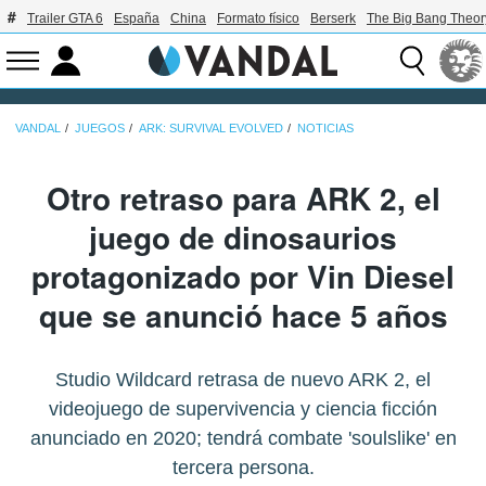
Trailer GTA 6
España
China
Formato físico
Berserk
The Big Bang Theor
VANDAL
JUEGOS
ARK: SURVIVAL EVOLVED
NOTICIAS
Otro retraso para ARK 2, el
juego de dinosaurios
protagonizado por Vin Diesel
que se anunció hace 5 años
Studio Wildcard retrasa de nuevo ARK 2, el
videojuego de supervivencia y ciencia ficción
anunciado en 2020; tendrá combate 'soulslike' en
tercera persona.