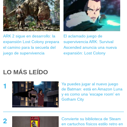
ARK 2 sigue en desarrollo: la
El aclamado juego de
expansión Lost Colony prepara
supervivencia ARK: Survival
el camino para la secuela del
Ascended anuncia una nueva
juego de supervivencia
expansión: Lost Colony
LO MÁS LEÍDO
Ya puedes jugar al nuevo juego
de Batman: está en Amazon Luna
y es como una 'escape room' en
Gotham City
Convierte su biblioteca de Steam
en cartuchos físicos estilo retro en