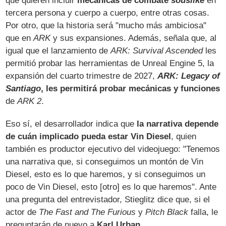
que quieren incluir
mecánicas de combate
souslike
en
tercera persona y cuerpo a cuerpo, entre otras cosas.
Por otro, que la historia será "mucho más ambiciosa"
que en
ARK
y sus expansiones. Además, señala que, al
igual que el lanzamiento de
ARK: Survival Ascended
les
permitió probar las herramientas de Unreal Engine 5, la
expansión del cuarto trimestre de 2027,
ARK: Legacy of
Santiago
, les permitirá probar mecánicas y funciones
de
ARK 2
.
Eso sí, el desarrollador indica que
la narrativa depende
de cuán implicado pueda estar Vin Diesel
, quien
también es productor ejecutivo del videojuego: "Tenemos
una narrativa que, si conseguimos un montón de Vin
Diesel, esto es lo que haremos, y si conseguimos un
poco de Vin Diesel, esto [otro] es lo que haremos". Ante
una pregunta del entrevistador, Stieglitz dice que, si el
actor de
The Fast and The Furious
y
Pitch Black
falla, le
preguntarán de nuevo a
Karl Urban
.