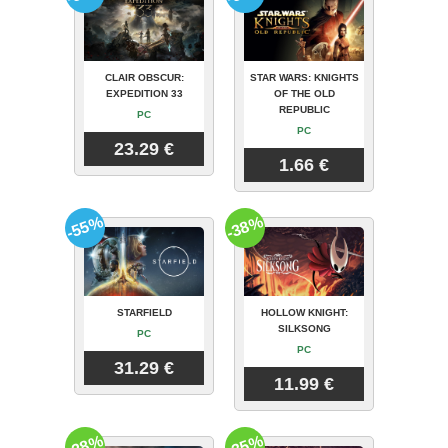
CLAIR OBSCUR:
STAR WARS: KNIGHTS
EXPEDITION 33
OF THE OLD
REPUBLIC
PC
PC
23.29 €
1.66 €
-55%
-38%
STARFIELD
HOLLOW KNIGHT:
SILKSONG
PC
PC
31.29 €
11.99 €
-28%
-35%