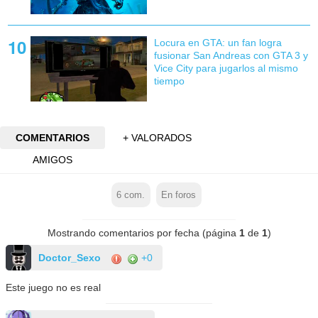
Locura en GTA: un fan logra
fusionar San Andreas con GTA 3 y
Vice City para jugarlos al mismo
tiempo
COMENTARIOS
+ VALORADOS
AMIGOS
6
com.
En foros
Mostrando comentarios por fecha (página
1
de
1
)
Doctor_Sexo
+0
Este juego no es real