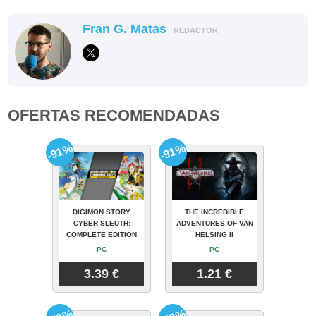
Fran G. Matas
REDACTOR
OFERTAS RECOMENDADAS
-91%
-91%
DIGIMON STORY
THE INCREDIBLE
CYBER SLEUTH:
ADVENTURES OF VAN
COMPLETE EDITION
HELSING II
PC
PC
3.39 €
1.21 €