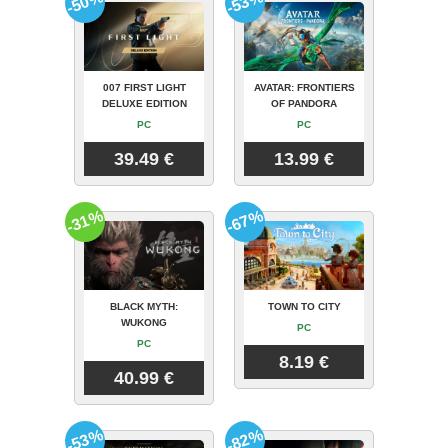
-50%
-53%
007 FIRST LIGHT
AVATAR: FRONTIERS
DELUXE EDITION
OF PANDORA
PC
PC
39.49 €
13.99 €
-31%
-67%
BLACK MYTH:
TOWN TO CITY
WUKONG
PC
PC
8.19 €
40.99 €
-53%
-82%