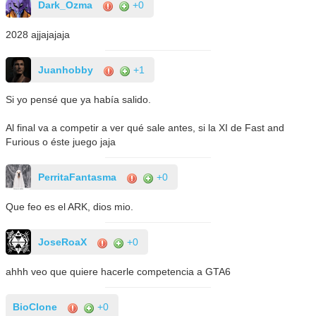
Dark_Ozma
+0
2028 ajjajajaja
Juanhobby
+1
Si yo pensé que ya había salido.
Al final va a competir a ver qué sale antes, si la XI de Fast and
Furious o éste juego jaja
PerritaFantasma
+0
Que feo es el ARK, dios mio.
JoseRoaX
+0
ahhh veo que quiere hacerle competencia a GTA6
BioClone
+0