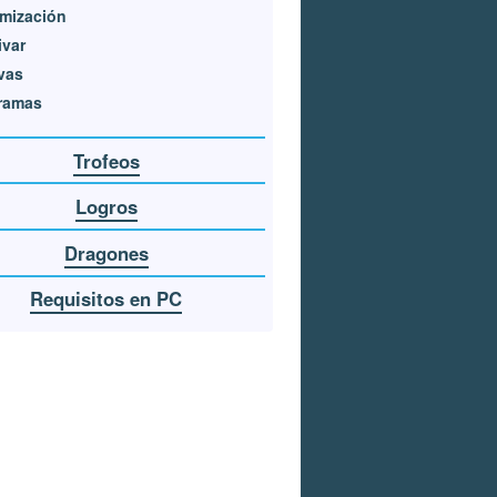
mización
ivar
vas
ramas
Trofeos
Logros
Dragones
Requisitos en PC