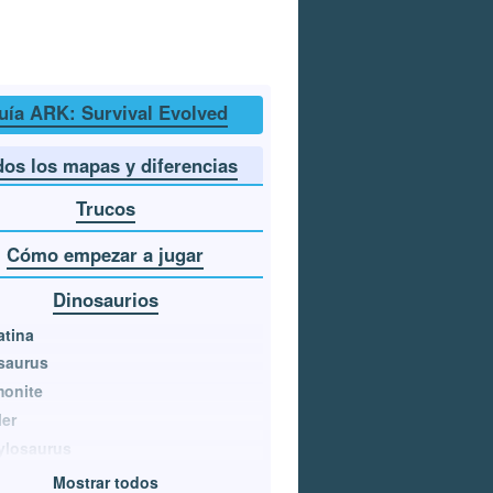
uía ARK: Survival Evolved
dos los mapas y diferencias
Trucos
Cómo empezar a jugar
Dinosaurios
atina
saurus
onite
er
ylosaurus
Mostrar todos