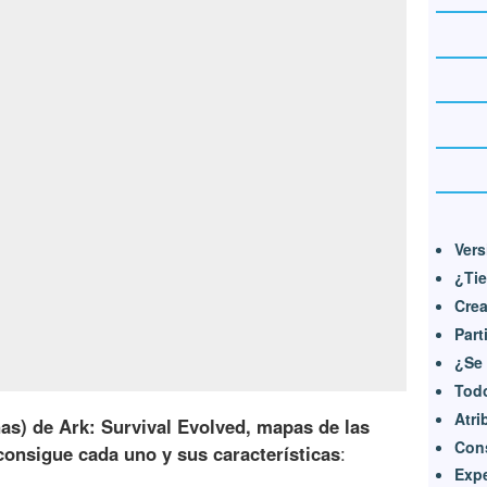
Vers
¿Tie
Crea
Part
¿Se 
Todo
Atri
as) de Ark: Survival Evolved, mapas de las
Cons
consigue cada uno y sus características
:
Expe