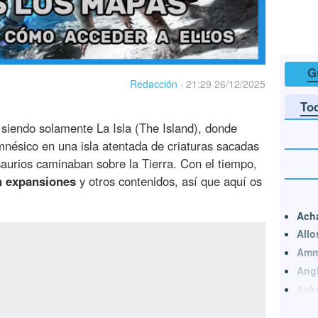
G
Redacción
·
21:29 26/12/2025
To
iendo solamente La Isla (The Island), donde
nésico en una isla atentada de criaturas sacadas
aurios caminaban sobre la Tierra. Con el tiempo,
n expansiones
y otros contenidos, así que aquí os
Ach
Allo
Amm
Angl
Ank