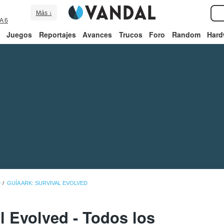
Más ↓
A 6
Juegos
Reportajes
Avances
Trucos
Foro
Random
Hard
D
GUÍA ARK: SURVIVAL EVOLVED
l Evolved - Todos los