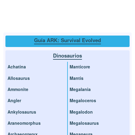
Guía ARK: Survival Evolved
Dinosaurios
Achatina
Manticore
Allosaurus
Mantis
Ammonite
Megalania
Angler
Megaloceros
Ankylosaurus
Megalodon
Araneomorphus
Megalosaurus
Archaeopteryx
Meganeura