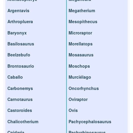
Argentavis
Megatherium
Arthropluera
Mesopithecus
Baryonyx
Microraptor
Basilosaurus
Morellatops
Beelzebufo
Mosasaurus
Brontosaurio
Moschops
Caballo
Murciélago
Carbonemys
Oncorhynchus
Carnotaurus
Oviraptor
Castoroides
Ovis
Chalicotherium
Pachycephalosaurus
Cnidaria
Pachyrhinosaurus