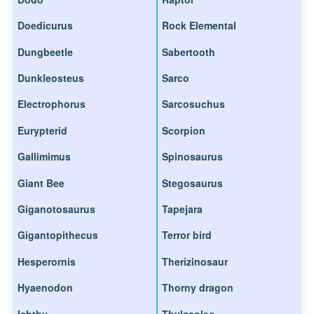
Doedicurus
Rock Elemental
Dungbeetle
Sabertooth
Dunkleosteus
Sarco
Electrophorus
Sarcosuchus
Eurypterid
Scorpion
Gallimimus
Spinosaurus
Giant Bee
Stegosaurus
Giganotosaurus
Tapejara
Gigantopithecus
Terror bird
Hesperornis
Therizinosaur
Hyaenodon
Thorny dragon
Ichthy
Thylacoleo