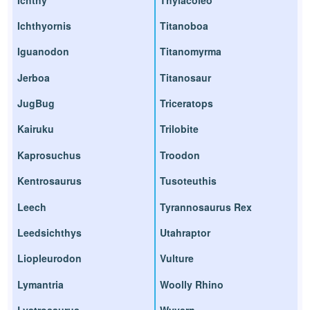
Ichthyornis
Titanoboa
Iguanodon
Titanomyrma
Jerboa
Titanosaur
JugBug
Triceratops
Kairuku
Trilobite
Kaprosuchus
Troodon
Kentrosaurus
Tusoteuthis
Leech
Tyrannosaurus Rex
Leedsichthys
Utahraptor
Liopleurodon
Vulture
Lymantria
Woolly Rhino