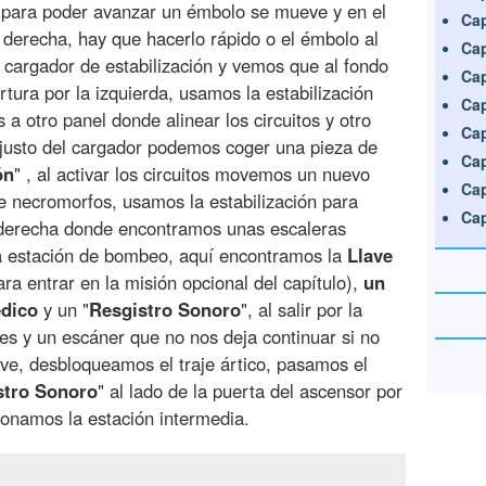
s para poder avanzar un émbolo se mueve y en el
Cap
 derecha, hay que hacerlo rápido o el émbolo al
Cap
cargador de estabilización y vemos que al fondo
Cap
rtura por la izquierda, usamos la estabilización
Cap
 a otro panel donde alinear los circuitos y otro
Cap
a justo del cargador podemos coger una pieza de
Cap
ón
" , al activar los circuitos movemos un nuevo
Cap
 necromorfos, usamos la estabilización para
Cap
la derecha donde encontramos unas escaleras
 la estación de bombeo, aquí encontramos la
Llave
ra entrar en la misión opcional del capítulo),
un
dico
y un "
Resgistro
Sonoro
", al salir por la
es y un escáner que no nos deja continuar si no
ve, desbloqueamos el traje ártico, pasamos el
stro
Sonoro
" al lado de la puerta del ascensor por
namos la estación intermedia.