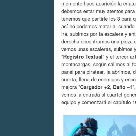
momento hace aparición la criatu
debemos estar muy atentos para e
tenemos que partirle los 3 para q
así no podemos matarla, cuando 
irá, subimos por la escalera y en
derecha encontramos una pieza 
vemos unas escaleras, subimos 
"
Registro
Textual
" y el tercer a
montacargas, según salimos al f
panel para piratear, la abrimos, 
puerta, llena de enemigos y encon
mejora "
Cargador
+
2
,
Daño
–
1
"
vemos la entrada al cuartel gene
equipo y comenzará el capítulo 1