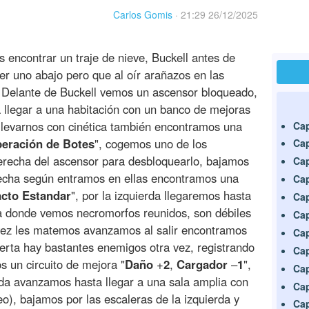
Carlos Gomis
·
21:29 26/12/2025
 encontrar un traje de nieve, Buckell antes de
r uno abajo pero que al oír arañazos en las
. Delante de Buckell vemos un ascensor bloqueado,
 llegar a una habitación con un banco de mejoras
levarnos con cinética también encontramos una
Cap
peración
de
Botes
", cogemos uno de los
Cap
erecha del ascensor para desbloquearlo, bajamos
Cap
erecha según entramos en ellas encontramos una
Cap
cto
Estandar
", por la izquierda llegaremos hasta
Cap
a donde vemos necromorfos reunidos, son débiles
Cap
vez les matemos avanzamos al salir encontramos
Cap
puerta hay bastantes enemigos otra vez, registrando
Cap
s un circuito de mejora "
Daño
+
2
,
Cargador
–
1
",
Cap
erda avanzamos hasta llegar a una sala amplia con
Cap
o), bajamos por las escaleras de la izquierda y
Cap