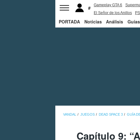
Gameplay GTA 6
Superm
El Señor de los Anillos
PS
PORTADA
Noticias
Análisis
Guías
VANDAL
JUEGOS
DEAD SPACE 3
GUÍA D
Capítulo 9: “