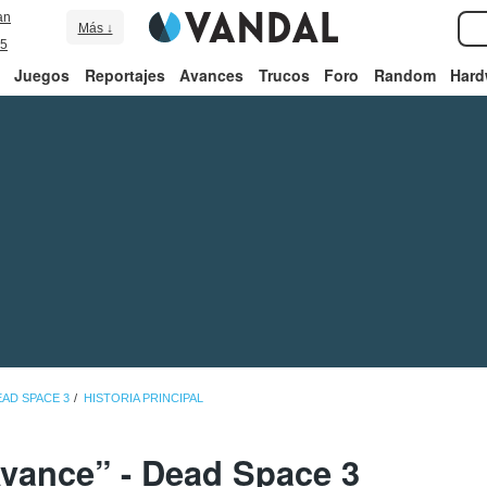
an
Más ↓
5
Juegos
Reportajes
Avances
Trucos
Foro
Random
Hard
EAD SPACE 3
HISTORIA PRINCIPAL
Avance” - Dead Space 3