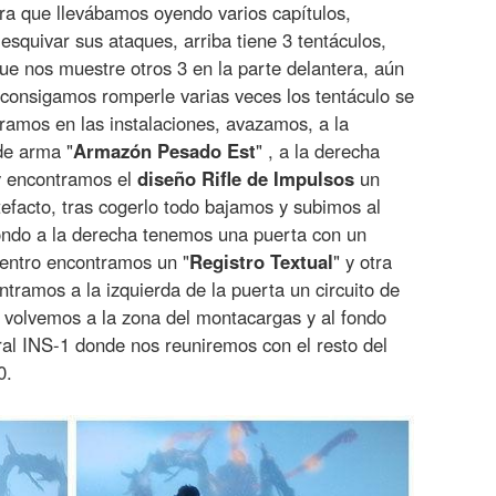
ra que llevábamos oyendo varios capítulos,
squivar sus ataques, arriba tiene 3 tentáculos,
ue nos muestre otros 3 en la parte delantera, aún
consigamos romperle varias veces los tentáculo se
tramos en las instalaciones, avazamos, a la
de arma "
Armazón
Pesado
Est
" , a la derecha
y encontramos el
diseño
Rifle
de
Impulsos
un
rtefacto, tras cogerlo todo bajamos y subimos al
ondo a la derecha tenemos una puerta con un
dentro encontramos un "
Registro
Textual
" y otra
tramos a la izquierda de la puerta un circuito de
, volvemos a la zona del montacargas y al fondo
ral INS-1 donde nos reuniremos con el resto del
0.