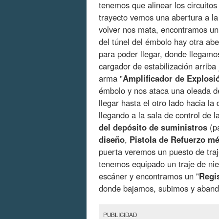
tenemos que alinear los circuito
trayecto vemos una abertura a la
volver nos mata, encontramos un 
del túnel del émbolo hay otra abe
para poder llegar, donde llegamos
cargador de estabilización arrib
arma "
Amplificador
de
Explosi
émbolo y nos ataca una oleada de
llegar hasta el otro lado hacia 
llegando a la sala de control de
del
depósito
de
suministros
(pa
diseño
,
Pistola
de
Refuerzo
mé
puerta veremos un puesto de traj
tenemos equipado un traje de nie
escáner y encontramos un "
Regi
donde bajamos, subimos y abando
PUBLICIDAD