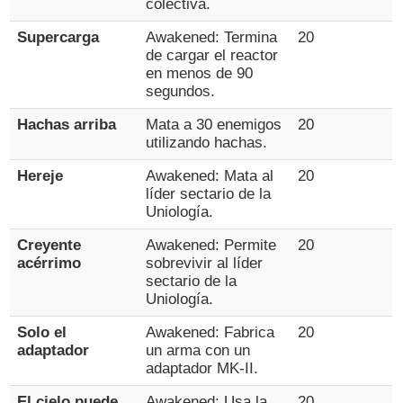
colectiva.
Supercarga
Awakened: Termina
20
de cargar el reactor
en menos de 90
segundos.
Hachas arriba
Mata a 30 enemigos
20
utilizando hachas.
Hereje
Awakened: Mata al
20
líder sectario de la
Uniología.
Creyente
Awakened: Permite
20
acérrimo
sobrevivir al líder
sectario de la
Uniología.
Solo el
Awakened: Fabrica
20
adaptador
un arma con un
adaptador MK-II.
El cielo puede
Awakened: Usa la
20