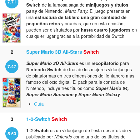
7.71
Switch
de la famosa saga de
minijuegos y títulos
party
de Nintendo,
Mario Party.
El juego presenta en
una
estructura de tablero una gran cantidad de
pequeños retos
y pruebas, que en esta ocasión,
pueden ser disfrutados por
hasta cuatro jugadores
en
cualquier lugar gracias a la portabilidad de Switch.
2
Super Mario 3D All-Stars
Switch
Super Mario 3D All-Stars
es un
recopilatorio
para
7.47
Nintendo Switch
de tres de los mejores videojuegos
de plataformas en tres dimensiones del fontanero más
famoso del ocio digital. El pack para la consola de
Nintendo, incluye tres títulos como
Super Mario 64,
Super Mario Sunshine y Super Mario Galaxy
.
Guía
3
1-2-Switch
Switch
1-2-Switch
es un videojuego de fiesta desarrollado y
5.63
publicado por
Nintendo
como uno de los títulos de