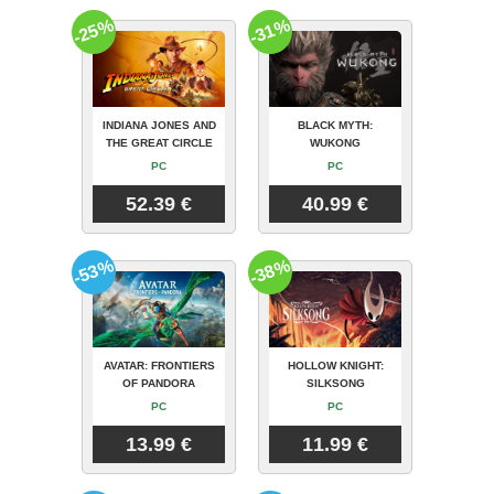
-25%
-31%
INDIANA JONES AND
BLACK MYTH:
THE GREAT CIRCLE
WUKONG
PC
PC
52.39 €
40.99 €
-53%
-38%
AVATAR: FRONTIERS
HOLLOW KNIGHT:
OF PANDORA
SILKSONG
PC
PC
13.99 €
11.99 €