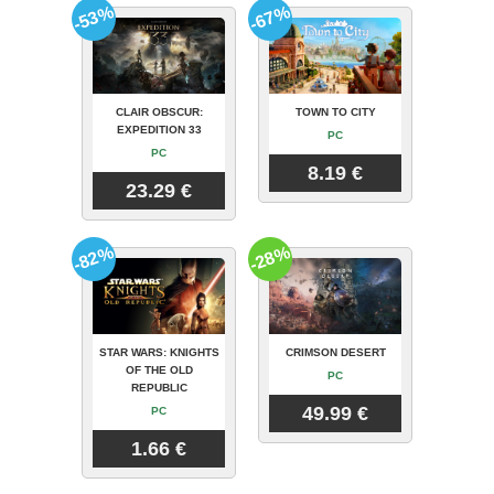
-53%
-67%
CLAIR OBSCUR:
TOWN TO CITY
EXPEDITION 33
PC
PC
8.19 €
23.29 €
-82%
-28%
STAR WARS: KNIGHTS
CRIMSON DESERT
OF THE OLD
PC
REPUBLIC
49.99 €
PC
1.66 €