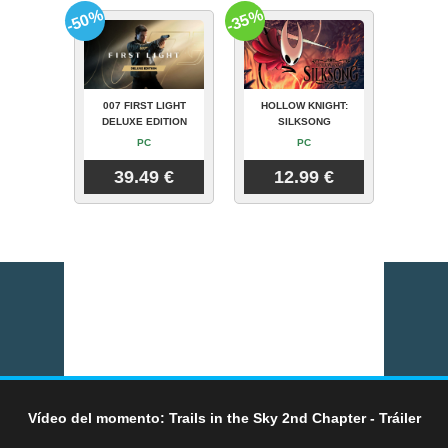
-50%
-35%
007 FIRST LIGHT
HOLLOW KNIGHT:
DELUXE EDITION
SILKSONG
PC
PC
39.49 €
12.99 €
Vídeo del momento: Trails in the Sky 2nd Chapter - Tráiler