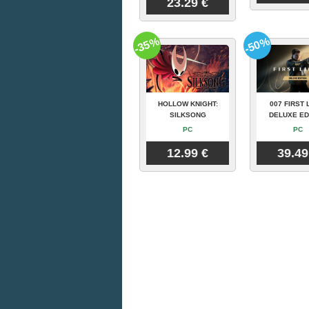
23.29 €
-35%
-50%
HOLLOW KNIGHT:
007 FIRST 
SILKSONG
DELUXE ED
PC
PC
12.99 €
39.49