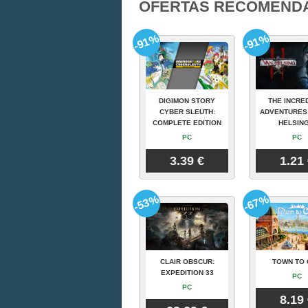
OFERTAS RECOMEND
-91%
-91%
DIGIMON STORY
THE INCRE
CYBER SLEUTH:
ADVENTURES
COMPLETE EDITION
HELSING
PC
PC
3.39 €
1.21
-53%
-67%
CLAIR OBSCUR:
TOWN TO 
EXPEDITION 33
PC
PC
8.19