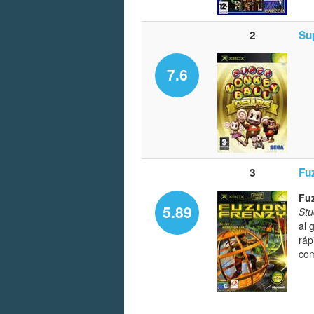
2
Su
7.6
3
Fu
Fu
5.89
Stu
al 
ráp
com