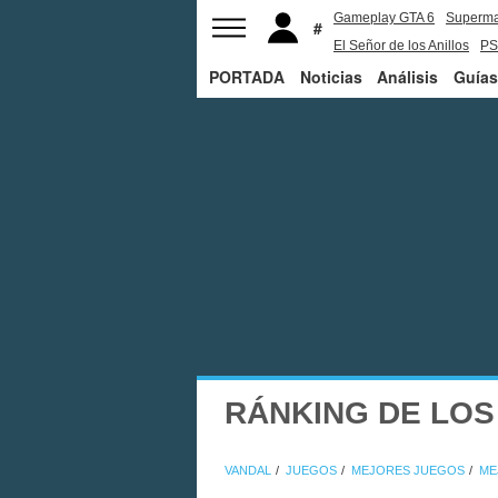
Gameplay GTA 6
Superm
El Señor de los Anillos
PS
PORTADA
Noticias
Análisis
Guías
RÁNKING DE LOS
VANDAL
JUEGOS
MEJORES JUEGOS
ME