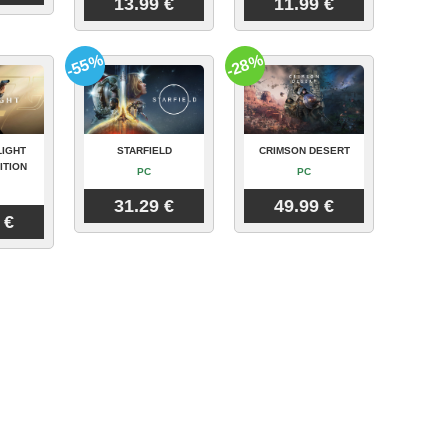
13.99 €
11.99 €
-55%
-28%
LIGHT
STARFIELD
CRIMSON DESERT
ITION
PC
PC
31.29 €
49.99 €
 €