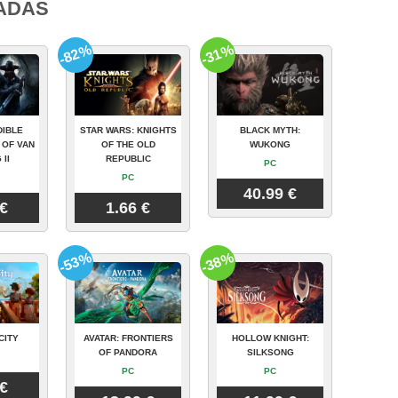
ADAS
-82%
-31%
DIBLE
STAR WARS: KNIGHTS
BLACK MYTH:
 OF VAN
OF THE OLD
WUKONG
 II
REPUBLIC
PC
PC
40.99 €
 €
1.66 €
-53%
-38%
CITY
AVATAR: FRONTIERS
HOLLOW KNIGHT:
OF PANDORA
SILKSONG
PC
PC
 €