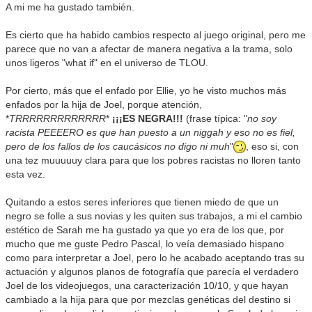
A mi me ha gustado también.
Es cierto que ha habido cambios respecto al juego original, pero me
parece que no van a afectar de manera negativa a la trama, solo
unos ligeros "what if" en el universo de TLOU.
Por cierto, más que el enfado por Ellie, yo he visto muchos más
enfados por la hija de Joel, porque atención,
*
TRRRRRRRRRRRRR
*
¡¡¡ES NEGRA!!!
(frase típica: "
no soy
racista PEEEERO es que han puesto a un niggah y eso no es fiel,
pero de los fallos de los caucásicos no digo ni muh
"
, eso si, con
una tez muuuuuy clara para que los pobres racistas no lloren tanto
esta vez.
Quitando a estos seres inferiores que tienen miedo de que un
negro se folle a sus novias y les quiten sus trabajos, a mi el cambio
estético de Sarah me ha gustado ya que yo era de los que, por
mucho que me guste Pedro Pascal, lo veía demasiado hispano
como para interpretar a Joel, pero lo he acabado aceptando tras su
actuación y algunos planos de fotografía que parecía el verdadero
Joel de los videojuegos, una caracterización 10/10, y que hayan
cambiado a la hija para que por mezclas genéticas del destino si