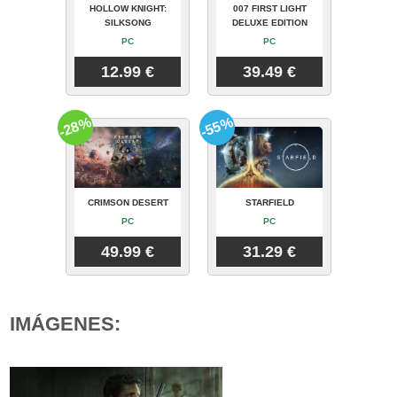
HOLLOW KNIGHT:
007 FIRST LIGHT
SILKSONG
DELUXE EDITION
PC
PC
12.99 €
39.49 €
-28%
-55%
CRIMSON DESERT
STARFIELD
PC
PC
49.99 €
31.29 €
IMÁGENES: