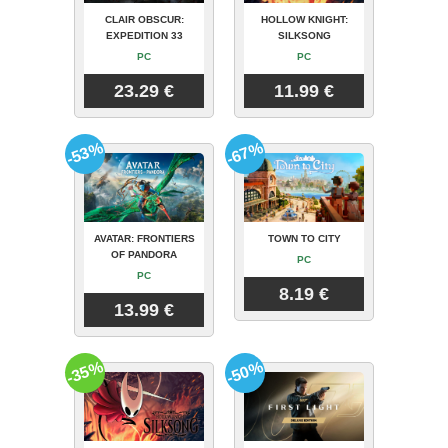
CLAIR OBSCUR:
HOLLOW KNIGHT:
EXPEDITION 33
SILKSONG
PC
PC
23.29 €
11.99 €
-53%
-67%
AVATAR: FRONTIERS
TOWN TO CITY
OF PANDORA
PC
PC
8.19 €
13.99 €
-35%
-50%