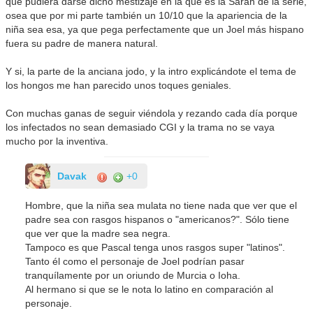
que pudiera darse dicho mestizaje en la que es la Sarah de la serie,
osea que por mi parte también un 10/10 que la apariencia de la
niña sea esa, ya que pega perfectamente que un Joel más hispano
fuera su padre de manera natural.
Y si, la parte de la anciana jodo, y la intro explicándote el tema de
los hongos me han parecido unos toques geniales.
Con muchas ganas de seguir viéndola y rezando cada día porque
los infectados no sean demasiado CGI y la trama no se vaya
mucho por la inventiva.
Davak
+0
Hombre, que la niña sea mulata no tiene nada que ver que el
padre sea con rasgos hispanos o "americanos?". Sólo tiene
que ver que la madre sea negra.
Tampoco es que Pascal tenga unos rasgos super "latinos".
Tanto él como el personaje de Joel podrían pasar
tranquílamente por un oriundo de Murcia o Ioha.
Al hermano si que se le nota lo latino en comparación al
personaje.