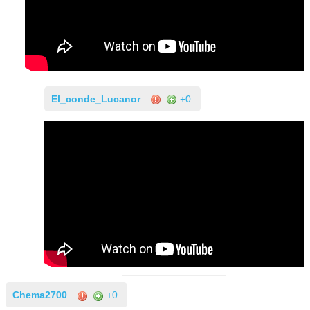
El_conde_Lucanor
+0
Chema2700
+0