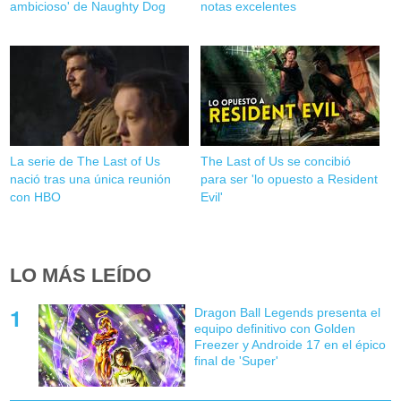
ambicioso' de Naughty Dog
notas excelentes
La serie de The Last of Us
The Last of Us se concibió
nació tras una única reunión
para ser 'lo opuesto a Resident
con HBO
Evil'
LO MÁS LEÍDO
Dragon Ball Legends presenta el
equipo definitivo con Golden
Freezer y Androide 17 en el épico
final de 'Super'