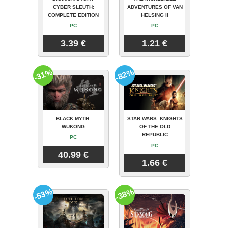
CYBER SLEUTH:
ADVENTURES OF VAN
COMPLETE EDITION
HELSING II
PC
PC
3.39 €
1.21 €
-31%
-82%
BLACK MYTH:
STAR WARS: KNIGHTS
WUKONG
OF THE OLD
REPUBLIC
PC
PC
40.99 €
1.66 €
-53%
-38%