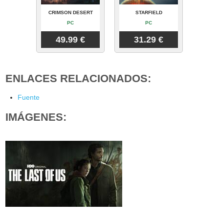
CRIMSON DESERT
STARFIELD
PC
PC
49.99 €
31.29 €
ENLACES RELACIONADOS:
Fuente
IMÁGENES: