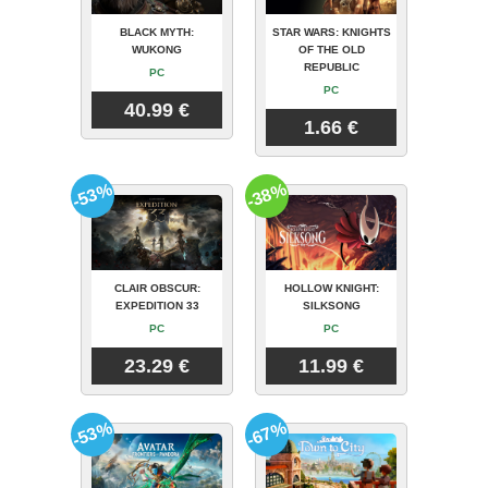
BLACK MYTH:
STAR WARS: KNIGHTS
WUKONG
OF THE OLD
REPUBLIC
PC
PC
40.99 €
1.66 €
-53%
-38%
CLAIR OBSCUR:
HOLLOW KNIGHT:
EXPEDITION 33
SILKSONG
PC
PC
23.29 €
11.99 €
-53%
-67%