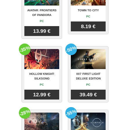
AVATAR: FRONTIERS
TOWN TO CITY
OF PANDORA
PC
PC
8.19 €
13.99 €
-35%
-50%
HOLLOW KNIGHT:
007 FIRST LIGHT
SILKSONG
DELUXE EDITION
PC
PC
12.99 €
39.49 €
-28%
-55%