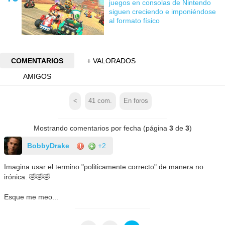
juegos en consolas de Nintendo
siguen creciendo e imponiéndose
al formato físico
COMENTARIOS
+ VALORADOS
AMIGOS
<
41
com.
En foros
Mostrando comentarios por fecha (página
3
de
3
)
BobbyDrake
+2
Imagina usar el termino "politicamente correcto" de manera no
irónica. 🤣🤣🤣
Esque me meo...