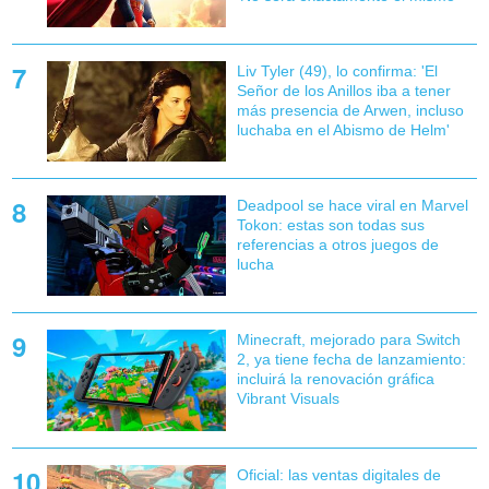
Liv Tyler (49), lo confirma: 'El
Señor de los Anillos iba a tener
más presencia de Arwen, incluso
luchaba en el Abismo de Helm'
Deadpool se hace viral en Marvel
Tokon: estas son todas sus
referencias a otros juegos de
lucha
Minecraft, mejorado para Switch
2, ya tiene fecha de lanzamiento:
incluirá la renovación gráfica
Vibrant Visuals
Oficial: las ventas digitales de