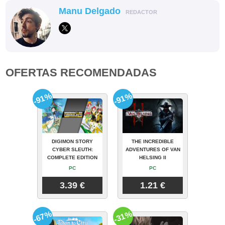
Manu Delgado
REDACTOR
OFERTAS RECOMENDADAS
-91%
-91%
DIGIMON STORY
THE INCREDIBLE
CYBER SLEUTH:
ADVENTURES OF VAN
COMPLETE EDITION
HELSING II
PC
PC
3.39 €
1.21 €
-67%
-31%