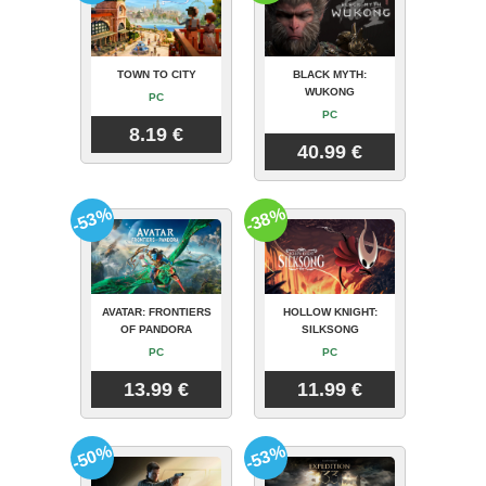
TOWN TO CITY
BLACK MYTH:
WUKONG
PC
PC
8.19 €
40.99 €
-53%
-38%
AVATAR: FRONTIERS
HOLLOW KNIGHT:
OF PANDORA
SILKSONG
PC
PC
13.99 €
11.99 €
-50%
-53%