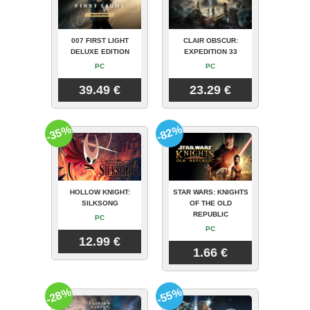
007 FIRST LIGHT
CLAIR OBSCUR:
DELUXE EDITION
EXPEDITION 33
PC
PC
39.49 €
23.29 €
-35%
-82%
HOLLOW KNIGHT:
STAR WARS: KNIGHTS
SILKSONG
OF THE OLD
REPUBLIC
PC
PC
12.99 €
1.66 €
-28%
-55%