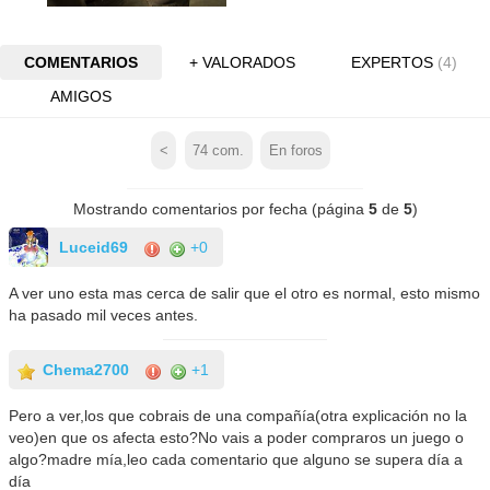
COMENTARIOS
+ VALORADOS
EXPERTOS
(4)
AMIGOS
<
74
com.
En foros
Mostrando comentarios por fecha (página
5
de
5
)
Luceid69
+0
A ver uno esta mas cerca de salir que el otro es normal, esto mismo
ha pasado mil veces antes.
Chema2700
+1
Pero a ver,los que cobrais de una compañía(otra explicación no la
veo)en que os afecta esto?No vais a poder compraros un juego o
algo?madre mía,leo cada comentario que alguno se supera día a
día