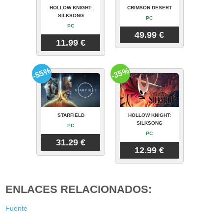
HOLLOW KNIGHT:
CRIMSON DESERT
SILKSONG
PC
PC
49.99 €
11.99 €
-55%
-35%
STARFIELD
HOLLOW KNIGHT:
SILKSONG
PC
PC
31.29 €
12.99 €
ENLACES RELACIONADOS:
Fuente