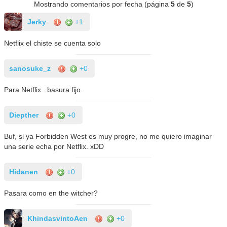
Mostrando comentarios por fecha (página
5
de
5
)
Jerky
+1
Netflix el chiste se cuenta solo
sanosuke_z
+0
Para Netflix...basura fijo.
Diepther
+0
Buf, si ya Forbidden West es muy progre, no me quiero imaginar
una serie echa por Netflix. xDD
Hidanen
+0
Pasara como en the witcher?
KhindasvintoAen
+0