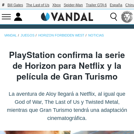
Bill Gates
The Last of Us
Xbox
Spider-Man
Trailer GTA 6
España
Chin
VANDAL
JUEGOS
HORIZON FORBIDDEN WEST
NOTICIAS
PlayStation confirma la serie
de Horizon para Netflix y la
película de Gran Turismo
La aventura de Aloy llegará a Netflix, al igual que
God of War, The Last of Us y Twisted Metal,
mientras que Gran Turismo tendrá una adaptación
cinematográfica.