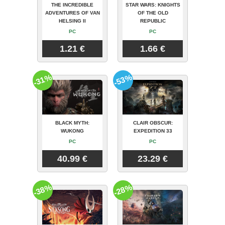
THE INCREDIBLE
STAR WARS: KNIGHTS
ADVENTURES OF VAN
OF THE OLD
HELSING II
REPUBLIC
PC
PC
1.21 €
1.66 €
-31%
-53%
BLACK MYTH:
CLAIR OBSCUR:
WUKONG
EXPEDITION 33
PC
PC
40.99 €
23.29 €
-38%
-28%