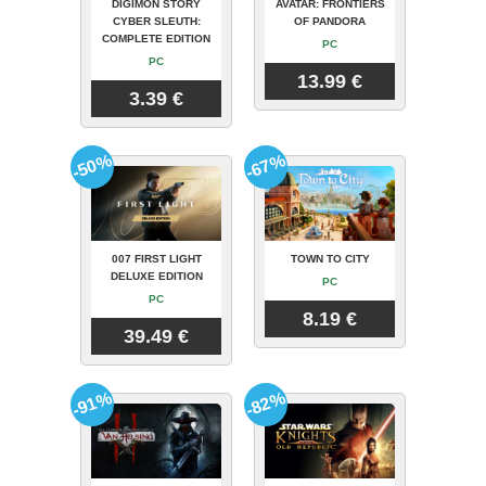
DIGIMON STORY
AVATAR: FRONTIERS
CYBER SLEUTH:
OF PANDORA
COMPLETE EDITION
PC
PC
13.99 €
3.39 €
-50%
-67%
007 FIRST LIGHT
TOWN TO CITY
DELUXE EDITION
PC
PC
8.19 €
39.49 €
-91%
-82%