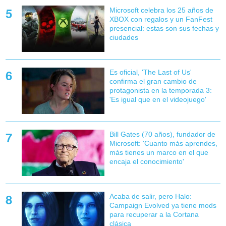
Microsoft celebra los 25 años de
XBOX con regalos y un FanFest
presencial: estas son sus fechas y
ciudades
Es oficial, 'The Last of Us'
confirma el gran cambio de
protagonista en la temporada 3:
'Es igual que en el videojuego'
Bill Gates (70 años), fundador de
Microsoft: 'Cuanto más aprendes,
más tienes un marco en el que
encaja el conocimiento'
Acaba de salir, pero Halo:
Campaign Evolved ya tiene mods
para recuperar a la Cortana
clásica