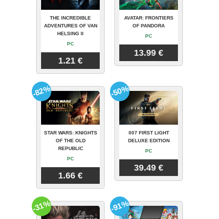
THE INCREDIBLE
AVATAR: FRONTIERS
ADVENTURES OF VAN
OF PANDORA
HELSING II
PC
PC
13.99 €
1.21 €
-82%
-50%
STAR WARS: KNIGHTS
007 FIRST LIGHT
OF THE OLD
DELUXE EDITION
REPUBLIC
PC
PC
39.49 €
1.66 €
-31%
-91%