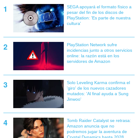
SEGA apoyará el formato físico a
pesar del fin de los discos de
PlayStation: 'Es parte de nuestra
cultura'
PlayStation Network sufre
incidencias junto a otros servicios
online: la razón está en los
servidores de Amazon
Solo Leveling Karma confirma el
'giro' de los nuevos cazadores
mutados: 'Al final ayuda a Sung
Jinwoo'
Tomb Raider Catalyst se retrasa:
Amazon anuncia que no
podremos jugar la aventura de
Crystal Dynamics hasta 2028