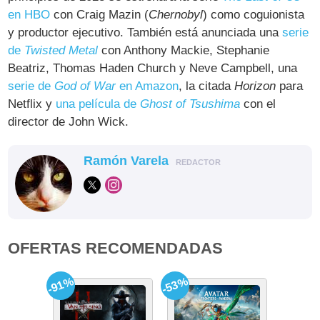
en HBO
con Craig Mazin (
Chernobyl
) como coguionista
y productor ejecutivo. También está anunciada una
serie
de
Twisted Metal
con Anthony Mackie, Stephanie
Beatriz, Thomas Haden Church y Neve Campbell, una
serie de
God of War
en Amazon
, la citada
Horizon
para
Netflix y
una película de
Ghost of Tsushima
con el
director de John Wick.
Ramón Varela
REDACTOR
OFERTAS RECOMENDADAS
-91%
-53%