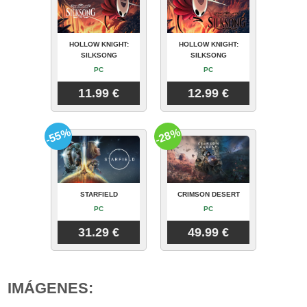
HOLLOW KNIGHT:
HOLLOW KNIGHT:
SILKSONG
SILKSONG
PC
PC
11.99 €
12.99 €
-55%
-28%
STARFIELD
CRIMSON DESERT
PC
PC
31.29 €
49.99 €
IMÁGENES: