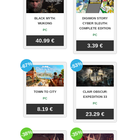
BLACK MYTH:
DIGIMON STORY
WUKONG
CYBER SLEUTH:
COMPLETE EDITION
PC
PC
40.99 €
3.39 €
-67%
-53%
TOWN TO CITY
CLAIR OBSCUR:
EXPEDITION 33
PC
PC
8.19 €
23.29 €
-38%
-35%