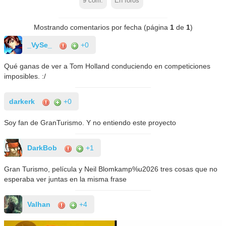
9
com.
En foros
Mostrando comentarios por fecha (página
1
de
1
)
_VySe_
+0
Qué ganas de ver a Tom Holland conduciendo en competiciones
imposibles. :/
darkerk
+0
Soy fan de GranTurismo. Y no entiendo este proyecto
DarkBob
+1
Gran Turismo, película y Neil Blomkamp%u2026 tres cosas que no
esperaba ver juntas en la misma frase
Valhan
+4