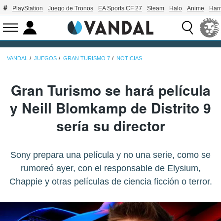
PlayStation
Juego de Tronos
EA Sports CF 27
Steam
Halo
Anime
Harr
VANDAL
JUEGOS
GRAN TURISMO 7
NOTICIAS
Gran Turismo se hará película
y Neill Blomkamp de Distrito 9
sería su director
Sony prepara una película y no una serie, como se
rumoreó ayer, con el responsable de Elysium,
Chappie y otras películas de ciencia ficción o terror.