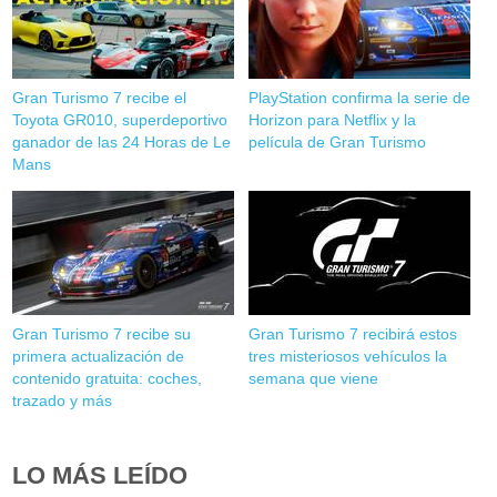
Gran Turismo 7 recibe el
PlayStation confirma la serie de
Toyota GR010, superdeportivo
Horizon para Netflix y la
ganador de las 24 Horas de Le
película de Gran Turismo
Mans
Gran Turismo 7 recibe su
Gran Turismo 7 recibirá estos
primera actualización de
tres misteriosos vehículos la
contenido gratuita: coches,
semana que viene
trazado y más
LO MÁS LEÍDO