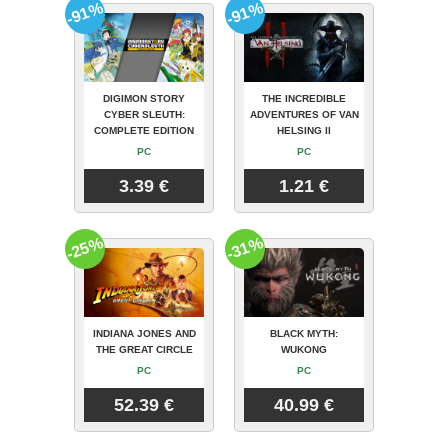
-91%
-91%
DIGIMON STORY
THE INCREDIBLE
CYBER SLEUTH:
ADVENTURES OF VAN
COMPLETE EDITION
HELSING II
PC
PC
3.39 €
1.21 €
-25%
-31%
INDIANA JONES AND
BLACK MYTH:
THE GREAT CIRCLE
WUKONG
PC
PC
52.39 €
40.99 €