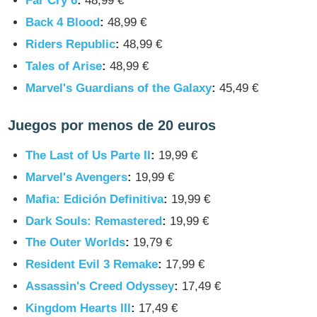
Far Cry 6
:
48,99 €
Back 4 Blood
:
48,99 €
Riders Republic
:
48,99 €
Tales of Arise
:
48,99 €
Marvel's Guardians of the Galaxy
:
45,49 €
Juegos por menos de 20 euros
The Last of Us Parte II
:
19,99 €
Marvel's Avengers
:
19,99 €
Mafia: Edición Definitiva
:
19,99 €
Dark Souls: Remastered
:
19,99 €
The Outer Worlds
:
19,79 €
Resident Evil 3 Remake
:
17,99 €
Assassin's Creed Odyssey
:
17,49 €
Kingdom Hearts III
:
17,49 €