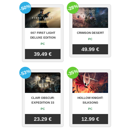
-50%
-28%
007 FIRST LIGHT
CRIMSON DESERT
DELUXE EDITION
PC
PC
49.99 €
39.49 €
-53%
-35%
CLAIR OBSCUR:
HOLLOW KNIGHT:
EXPEDITION 33
SILKSONG
PC
PC
23.29 €
12.99 €