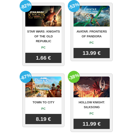
-82%
-53%
STAR WARS: KNIGHTS
AVATAR: FRONTIERS
OF THE OLD
OF PANDORA
REPUBLIC
PC
PC
13.99 €
1.66 €
-67%
-38%
TOWN TO CITY
HOLLOW KNIGHT:
SILKSONG
PC
PC
8.19 €
11.99 €