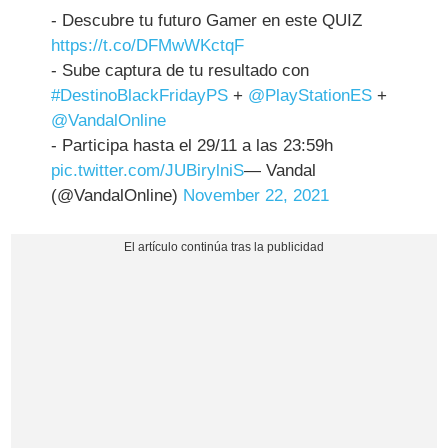
- Descubre tu futuro Gamer en este QUIZ
https://t.co/DFMwWKctqF
- Sube captura de tu resultado con
#DestinoBlackFridayPS
+
@PlayStationES
+
@VandalOnline
- Participa hasta el 29/11 a las 23:59h
pic.twitter.com/JUBirylniS
— Vandal
(@VandalOnline)
November 22, 2021