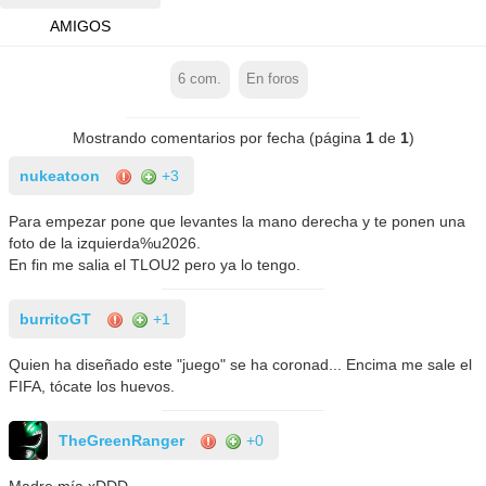
AMIGOS
6
com.
En foros
Mostrando comentarios por fecha (página
1
de
1
)
nukeatoon
+3
Para empezar pone que levantes la mano derecha y te ponen una
foto de la izquierda%u2026.
En fin me salia el TLOU2 pero ya lo tengo.
burritoGT
+1
Quien ha diseñado este "juego" se ha coronad... Encima me sale el
FIFA, tócate los huevos.
TheGreenRanger
+0
Madre mía xDDD