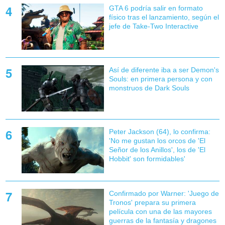
GTA 6 podría salir en formato
físico tras el lanzamiento, según el
jefe de Take-Two Interactive
Así de diferente iba a ser Demon's
Souls: en primera persona y con
monstruos de Dark Souls
Peter Jackson (64), lo confirma:
'No me gustan los orcos de 'El
Señor de los Anillos', los de 'El
Hobbit' son formidables'
Confirmado por Warner: 'Juego de
Tronos' prepara su primera
película con una de las mayores
guerras de la fantasía y dragones