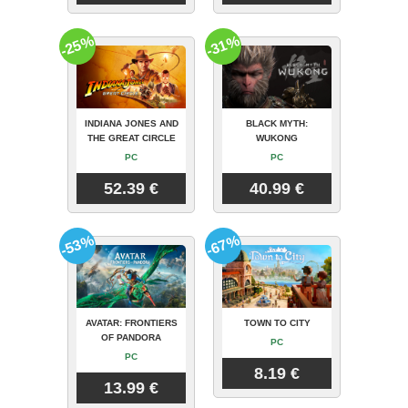
-25%
-31%
INDIANA JONES AND
BLACK MYTH:
THE GREAT CIRCLE
WUKONG
PC
PC
52.39 €
40.99 €
-53%
-67%
AVATAR: FRONTIERS
TOWN TO CITY
OF PANDORA
PC
PC
8.19 €
13.99 €