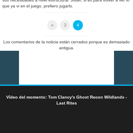
sus necesidades a nivel estructural. Joder, si es para volver a ver lo
que ya vi en el juego, prefiero jugarlo.
«
3
4
Los comentarios de la noticia están cerrados porque es demasiado
antigua.
Vídeo del momento: Tom Clancy's Ghost Recon Wildlands -
Last Rites