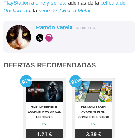
PlayStation a cine y series
, además de la
película de
Uncharted
o la
serie de
Twisted Metal
.
Ramón Varela
REDACTOR
OFERTAS RECOMENDADAS
-91%
-91%
THE INCREDIBLE
DIGIMON STORY
ADVENTURES OF VAN
CYBER SLEUTH:
HELSING II
COMPLETE EDITION
PC
PC
1.21 €
3.39 €