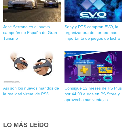
José Serrano es el nuevo
Sony y RTS compran EVO, la
campeón de España de Gran
organizadora del torneo más
Turismo
importante de juegos de lucha
Así son los nuevos mandos de
Consigue 12 meses de PS Plus
la realidad virtual de PS5
por 44,99 euros en PS Store y
aprovecha sus ventajas
LO MÁS LEÍDO