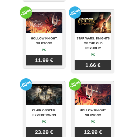
-38%
-82%
HOLLOW KNIGHT:
STAR WARS: KNIGHTS
SILKSONG
OF THE OLD
REPUBLIC
PC
PC
11.99 €
1.66 €
-53%
-35%
CLAIR OBSCUR:
HOLLOW KNIGHT:
EXPEDITION 33
SILKSONG
PC
PC
23.29 €
12.99 €