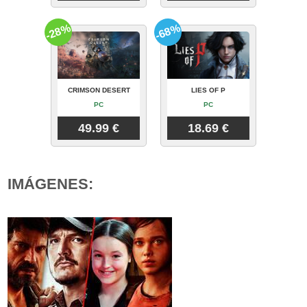
-28%
-68%
CRIMSON DESERT
LIES OF P
PC
PC
49.99 €
18.69 €
IMÁGENES: