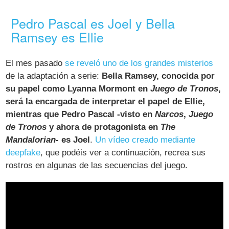
Pedro Pascal es Joel y Bella
Ramsey es Ellie
El mes pasado
se reveló uno de los grandes misterios
de la adaptación a serie:
Bella Ramsey, conocida por
su papel como Lyanna Mormont en
Juego de Tronos
,
será la encargada de interpretar el papel de Ellie,
mientras que Pedro Pascal -visto en
Narcos
,
Juego
de Tronos
y ahora de protagonista en
The
Mandalorian
- es Joel
.
Un vídeo creado mediante
deepfake
, que podéis ver a continuación, recrea sus
rostros en algunas de las secuencias del juego.