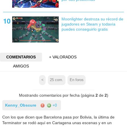
Moonlighter destroza su récord de
jugadores en Steam y todavía
puedes conseguirlo gratis
COMENTARIOS
+ VALORADOS
AMIGOS
<
25
com.
En foros
Mostrando comentarios por fecha (página
2
de
2
)
Kenny_Obscure
+0
Con los que dicen que Barcelona pasa por Bolivia, la última de
Terminator se rodó aquí en Cartagena unas escenas y en un