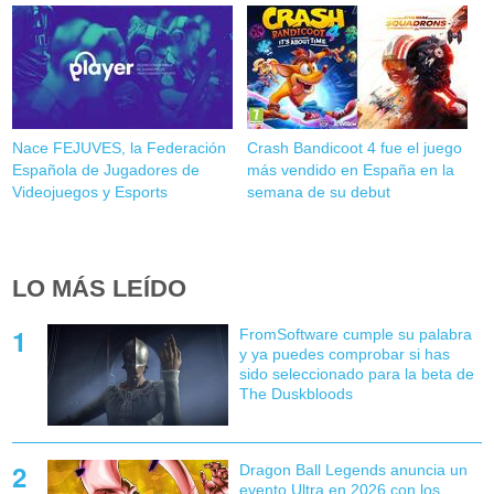
Nace FEJUVES, la Federación
Crash Bandicoot 4 fue el juego
Española de Jugadores de
más vendido en España en la
Videojuegos y Esports
semana de su debut
LO MÁS LEÍDO
FromSoftware cumple su palabra
y ya puedes comprobar si has
sido seleccionado para la beta de
The Duskbloods
Dragon Ball Legends anuncia un
evento Ultra en 2026 con los