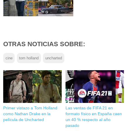
OTRAS NOTICIAS SOBRE:
cine
tom holland
uncharted
Primer vistazo a Tom Holland
Las ventas de FIFA 21 en
como Nathan Drake en la
formato físico en España caen
película de Uncharted
un 40 % respecto al año
pasado