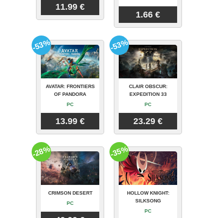
11.99 €
1.66 €
-53%
-53%
AVATAR: FRONTIERS
CLAIR OBSCUR:
OF PANDORA
EXPEDITION 33
PC
PC
13.99 €
23.29 €
-28%
-35%
CRIMSON DESERT
HOLLOW KNIGHT:
SILKSONG
PC
PC