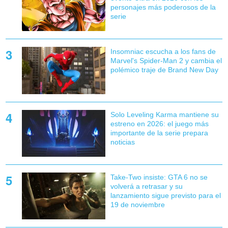
personajes más poderosos de la
serie
Insomniac escucha a los fans de
Marvel's Spider-Man 2 y cambia el
polémico traje de Brand New Day
Solo Leveling Karma mantiene su
estreno en 2026: el juego más
importante de la serie prepara
noticias
Take-Two insiste: GTA 6 no se
volverá a retrasar y su
lanzamiento sigue previsto para el
19 de noviembre