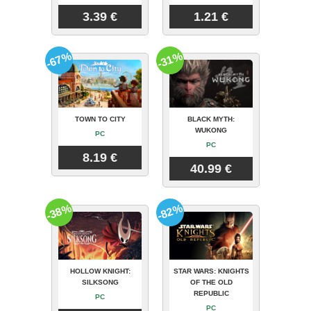
3.39 €
1.21 €
-67%
-31%
TOWN TO CITY
BLACK MYTH:
WUKONG
PC
PC
8.19 €
40.99 €
-38%
-82%
HOLLOW KNIGHT:
STAR WARS: KNIGHTS
SILKSONG
OF THE OLD
REPUBLIC
PC
PC