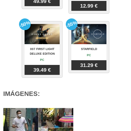
49.99 €
12.99 €
-50%
-55%
007 FIRST LIGHT
STARFIELD
DELUXE EDITION
PC
PC
31.29 €
39.49 €
IMÁGENES: