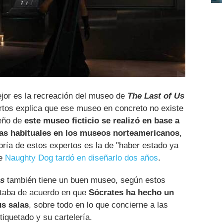
ejor es la recreación del museo de
The Last of Us
rtos explica que ese museo en concreto no existe
seño de
este museo ficticio se realizó en base a
as habituales en los museos norteamericanos
,
oría de estos expertos es la de "haber estado ya
ue
Naughty Dog tardó en diseñarlo dos años
.
ns
también tiene un buen museo, según estos
staba de acuerdo en que
Sócrates ha hecho un
us salas
, sobre todo en lo que concierne a las
iquetado y su cartelería.