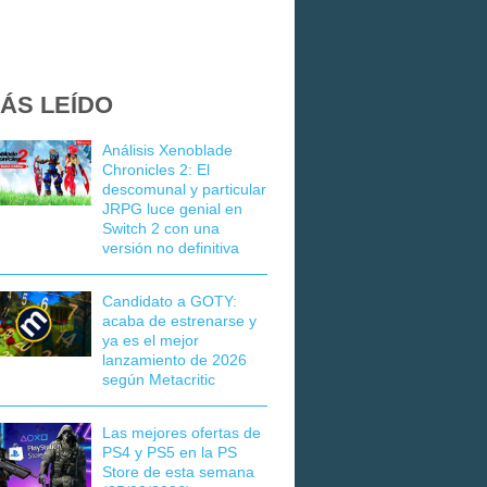
ÁS LEÍDO
Análisis Xenoblade
Chronicles 2: El
descomunal y particular
JRPG luce genial en
Switch 2 con una
versión no definitiva
Candidato a GOTY:
acaba de estrenarse y
ya es el mejor
lanzamiento de 2026
según Metacritic
Las mejores ofertas de
PS4 y PS5 en la PS
Store de esta semana