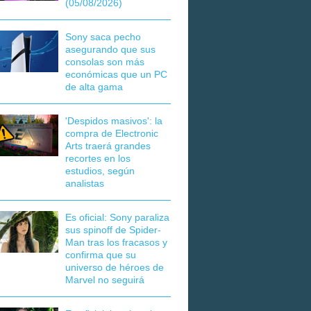
(05/08/2026)
Sony saca pecho
asegurando que sus
consolas son más
económicas que un PC
de alta gama
'Despidos masivos': la
compra de Electronic
Arts traerá grandes
recortes en los
estudios, según
analistas
Es oficial: Sony paraliza
sus spinoff de Spider-
Man tras los fracasos y
confirma que su
universo de héroes de
Marvel no seguirá