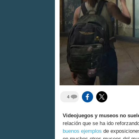
4
Videojuegos y museos no suel
relación que se ha ido reforzand
buenos ejemplos
de exposiciones
en muchos otros museos del mund