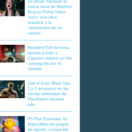
Es oficial: bautizan la
nueva serie de Stephen
King en Prime Video
como 'una obra
maestra' y la
'reinvención de un
clásico'
Resident Evil Veronica
apunta a éxito y
Capcom celebra un hito
conseguido por el
remake
Call of Duty: Black Ops
1 y 2 arrasaron en las
ventas estimadas de
PlayStation durante
julio
PS Plus Essential: Ya
disponibles los juegos
de agosto, incluyendo