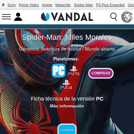
Sony
Prime Video
Anime
Metacritic
Spider-Man
PS Plus Essential
Geo
Spider-Man: Miles Morales
Género/s:
Aventura de acción
/
Mundo abierto
Plataformas:
COMPRAR
Ficha técnica de la versión
PC
Más información
LOGROS