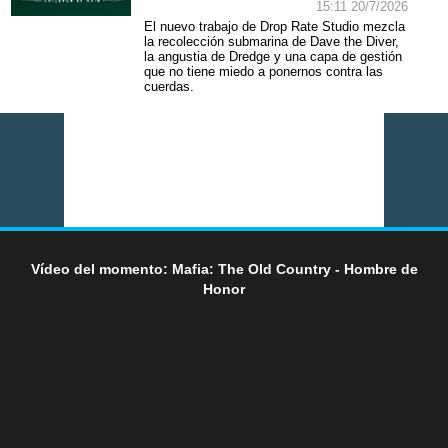
15:11 20/7/2026
El nuevo trabajo de Drop Rate Studio mezcla
la recolección submarina de Dave the Diver,
la angustia de Dredge y una capa de gestión
que no tiene miedo a ponernos contra las
cuerdas.
Vídeo del momento: Mafia: The Old Country - Hombre de
Honor