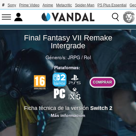
Sony
Prime Video
Anime
Metacritic
Spider-Man
PS Plus Essential
Geo
Final Fantasy VII Remake
Intergrade
Género/s:
JRPG
/
Rol
Plataformas:
COMPRAR
Ficha técnica de la versión
Switch 2
Más información