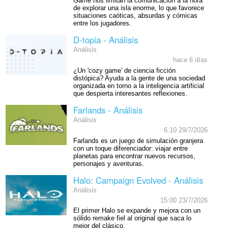
Game nos limitan la comunicación a la hora
de explorar una isla enorme, lo que favorece
situaciones caóticas, absurdas y cómicas
entre los jugadores.
D-topia - Análisis
Análisis
hace 6 días
¿Un 'cozy game' de ciencia ficción
distópica? Ayuda a la gente de una sociedad
organizada en torno a la inteligencia artificial
que despierta interesantes reflexiones.
Farlands - Análisis
Análisis
6:10 29/7/2026
Farlands es un juego de simulación granjera
con un toque diferenciador: viajar entre
planetas para encontrar nuevos recursos,
personajes y aventuras.
Halo: Campaign Evolved - Análisis
Análisis
15:00 23/7/2026
El primer Halo se expande y mejora con un
sólido remake fiel al original que saca lo
mejor del clásico.