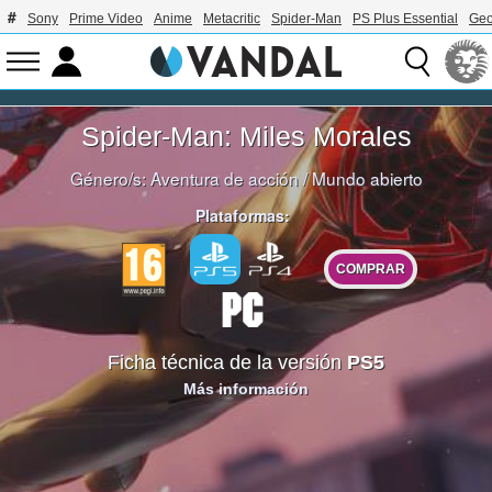
Sony
Prime Video
Anime
Metacritic
Spider-Man
PS Plus Essential
Geo
Spider-Man: Miles Morales
Género/s:
Aventura de acción
/
Mundo abierto
Plataformas:
COMPRAR
Ficha técnica de la versión
PS5
Más información