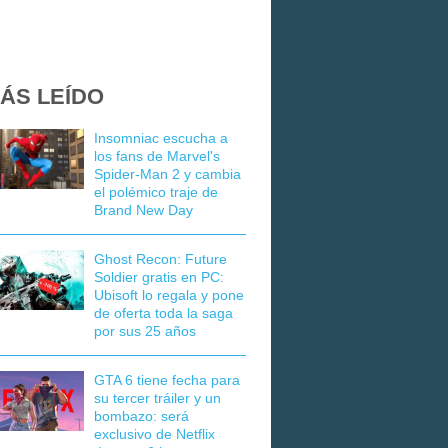
ÁS LEÍDO
Insomniac escucha a
los fans de Marvel's
Spider-Man 2 y cambia
el polémico traje de
Brand New Day
Ghost Recon: Future
Soldier gratis en PC:
Ubisoft lo regala y pone
de oferta toda la saga
por sus 25 años
GTA 6 tiene fecha para
su tercer tráiler y un
bombazo: será
exclusivo de Netflix