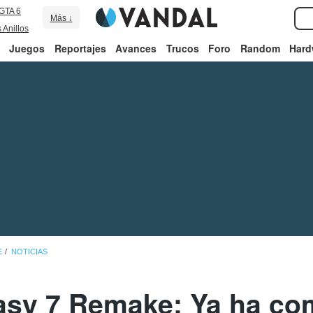
GTA 6
Más ↓
 Anillos
Juegos
Reportajes
Avances
Trucos
Foro
Random
Hard
E
NOTICIAS
tasy 7 Remake: Ya ha co