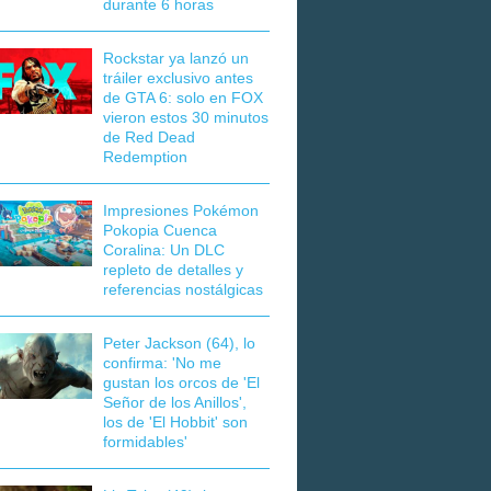
durante 6 horas
Rockstar ya lanzó un
tráiler exclusivo antes
de GTA 6: solo en FOX
vieron estos 30 minutos
de Red Dead
Redemption
Impresiones Pokémon
Pokopia Cuenca
Coralina: Un DLC
repleto de detalles y
referencias nostálgicas
Peter Jackson (64), lo
confirma: 'No me
gustan los orcos de 'El
Señor de los Anillos',
los de 'El Hobbit' son
formidables'