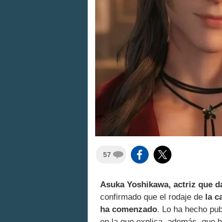
57
Asuka Yoshikawa, actriz que da
confirmado que el rodaje de
la c
ha comenzado
. Lo ha hecho pu
en la que explica, además, que h