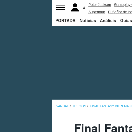
Peter Jackson
Gameplay 
Superman
El Señor de los
PORTADA
Noticias
Análisis
Guías
VANDAL
JUEGOS
FINAL FANTASY VII REMAK
Final Fan