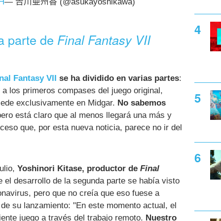
HH
— 𠮷川亜州香 (@asukayoshikawa)
a parte de
Final Fantasy VII
nal Fantasy VII
se ha dividido en varias partes
:
 a los primeros compases del juego original,
cede exclusivamente en Midgar.
No sabemos
pero está claro que al menos llegará una más y
ceso que, por esta nueva noticia, parece no ir del
ulio,
Yoshinori Kitase, productor de
Final
 el desarrollo de la segunda parte se había visto
onavirus, pero que no creía que eso fuese a
o de su lanzamiento: "En este momento actual, el
iente juego a través del trabajo remoto.
Nuestro