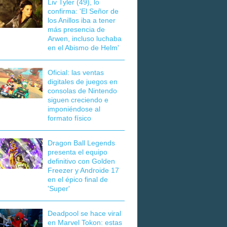
Liv Tyler (49), lo
confirma: 'El Señor de
los Anillos iba a tener
más presencia de
Arwen, incluso luchaba
en el Abismo de Helm'
Oficial: las ventas
digitales de juegos en
consolas de Nintendo
siguen creciendo e
imponiéndose al
formato físico
Dragon Ball Legends
presenta el equipo
definitivo con Golden
Freezer y Androide 17
en el épico final de
'Super'
Deadpool se hace viral
en Marvel Tokon: estas