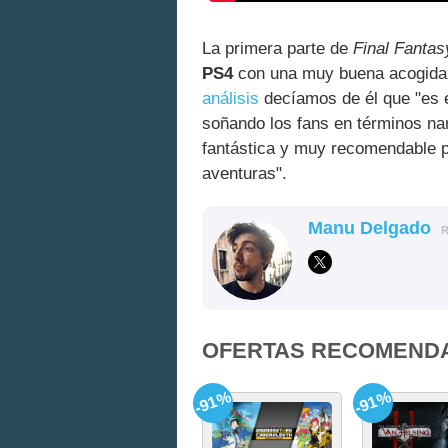
La primera parte de
Final Fanta
PS4
con una muy buena acogida e
análisis
decíamos de él que "es e
soñando los fans en términos nar
fantástica y muy recomendable 
aventuras".
Manu Delgado
OFERTAS RECOMEND
-91%
-91%