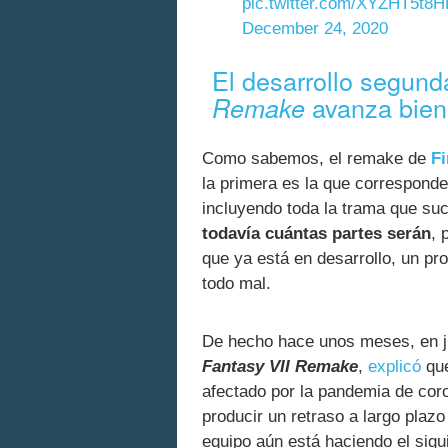
pic.twitter.com/XYZHT5t8
December 24, 2020
El desarrollo segund
avanza bien
Remake
Como sabemos, el remake de
Fi
la primera es la que corresponde
incluyendo toda la trama que su
todavía cuántas partes serán
, 
que ya está en desarrollo, un pro
todo mal.
De hecho hace unos meses, en j
Fantasy VII Remake
,
explicó
que
afectado por la pandemia de cor
producir un retraso a largo plaz
equipo aún está haciendo el sigu