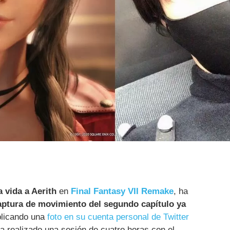
 vida a Aerith
en
Final Fantasy VII Remake
, ha
aptura de movimiento del segundo capítulo ya
blicando una
foto en su cuenta personal de Twitter
a realizado una sesión de cuatro horas con el