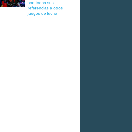
son todas sus
referencias a otros
juegos de lucha