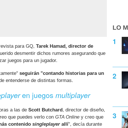
LO M
revista para GQ,
Tarek Hamad, director de
querido desmentir dichos rumores asegurando que
zar juegos para un jugador.
utamente"
seguirán "contando historias para un
ede entenderse de distintas formas.
en juegos
eplayer
multiplayer
bras a las de
Scott Butchard
, director de diseño,
"Creo que puedes verlo con
GTA Online
y creo que
 más contenido
singleplayer
allí
", decía durante