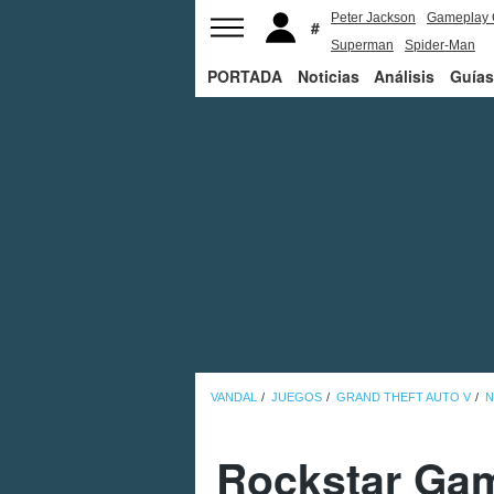
Peter Jackson
Gameplay 
Superman
Spider-Man
PORTADA
Noticias
Análisis
Guías
VANDAL
JUEGOS
GRAND THEFT AUTO V
N
Rockstar Gam