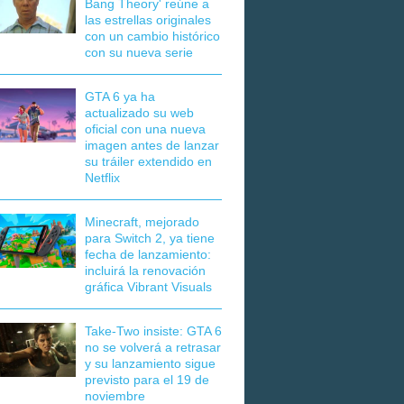
Bang Theory' reúne a
las estrellas originales
con un cambio histórico
con su nueva serie
GTA 6 ya ha
actualizado su web
oficial con una nueva
imagen antes de lanzar
su tráiler extendido en
Netflix
Minecraft, mejorado
para Switch 2, ya tiene
fecha de lanzamiento:
incluirá la renovación
gráfica Vibrant Visuals
Take-Two insiste: GTA 6
no se volverá a retrasar
y su lanzamiento sigue
previsto para el 19 de
noviembre