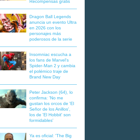
Recompensas gratis
Dragon Ball Legends
anuncia un evento Ultra
en 2026 con los
personajes más
poderosos de la serie
Insomniac escucha a
los fans de Marvel's
Spider-Man 2 y cambia
el polémico traje de
Brand New Day
Peter Jackson (64), lo
confirma: 'No me
gustan los orcos de 'El
Señor de los Anillos',
los de 'El Hobbit' son
formidables'
Ya es oficial: 'The Big