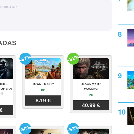
REDACTOR
ADAS
-67%
-31%
DIBLE
TOWN TO CITY
BLACK MYTH:
 OF VAN
WUKONG
PC
 II
PC
8.19 €
40.99 €
 €
-50%
-53%