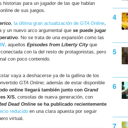
s historias para un jugador de las que hablan
 online de sus juegos.
erico
,
la última gran actualización de
GTA Online
,
na y un nuevo arco argumental que
se puede jugar
perativo
. No se trata de una expansión como las
 IV
, aquellos
Episodes from Liberty City
que
conectada con la del resto de protagonistas, pero
al con poco contenido.
ar vaya a deshacerse ya de la gallina de los
onvertido
GTA Online
; además de estar disponible
odo online llegará también junto con
Grand
es X/S
, consolas de nueva generación, con
Red Dead Online
se ha publicado recientemente
ecio reducido
en una clara apuesta por seguir
ero virtual.