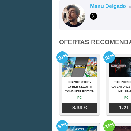
Manu Delgado
OFERTAS RECOMEND
-91%
-91%
DIGIMON STORY
THE INCRE
CYBER SLEUTH:
ADVENTURES
COMPLETE EDITION
HELSING
PC
PC
3.39 €
1.21
-53%
-38%