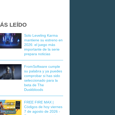
ÁS LEÍDO
Solo Leveling Karma
mantiene su estreno en
2026: el juego más
importante de la serie
prepara noticias
FromSoftware cumple
su palabra y ya puedes
comprobar si has sido
seleccionado para la
beta de The
Duskbloods
FREE FIRE MAX |
Códigos de hoy viernes
7 de agosto de 2026 -