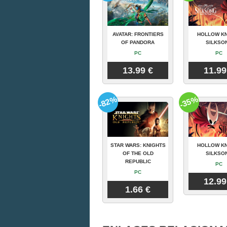
AVATAR: FRONTIERS
HOLLOW KN
OF PANDORA
SILKSO
PC
PC
13.99 €
11.99
-82%
-35%
STAR WARS: KNIGHTS
HOLLOW KN
OF THE OLD
SILKSO
REPUBLIC
PC
PC
12.99
1.66 €