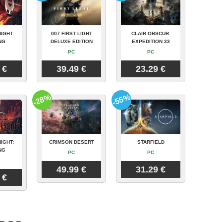
IGHT:
007 FIRST LIGHT
CLAIR OBSCUR:
NG
DELUXE EDITION
EXPEDITION 33
PC
PC
 €
39.49 €
23.29 €
-28%
-55%
IGHT:
CRIMSON DESERT
STARFIELD
NG
PC
PC
49.99 €
31.29 €
 €