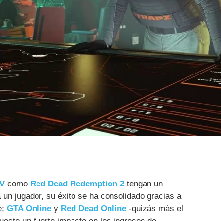
 V
como
Red Dead Redemption 2
tengan un
 un jugador, su éxito se ha consolidado gracias a
e;
GTA Online
y
Red Dead Online
-quizás más el
uesto un fuerte impacto en los ingresos de