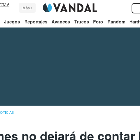
GTA 6
Más ↓
Juegos
Reportajes
Avances
Trucos
Foro
Random
Hard
OTICIAS
es no dejará de contar h