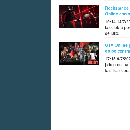
Rockstar cel
Online con v
19:14 14/7/2
lo celebra pe
de julio.
GTA Online p
golpe centra
17:15 9/7/20
julio con una
falsificar ob