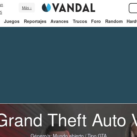
an
Más ↓
5
Juegos
Reportajes
Avances
Trucos
Foro
Random
Hard
Grand Theft Auto 
Género/s:
Mundo abierto
/
Tipo GTA