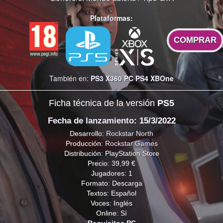
Plataformas:
COMPRAR
También en:
PS3
X360
PC
PS4
XBOne
Ficha técnica de la versión
PS5
Fecha de lanzamiento
: 15/3/2022
Desarrollo:
Rockstar North
Producción:
Rockstar Games
Distribución: PlayStation Store
Precio: 39,99 €
Jugadores: 1
Formato: Descarga
Textos: Español
Voces: Inglés
Online: Sí
Requisitos PC