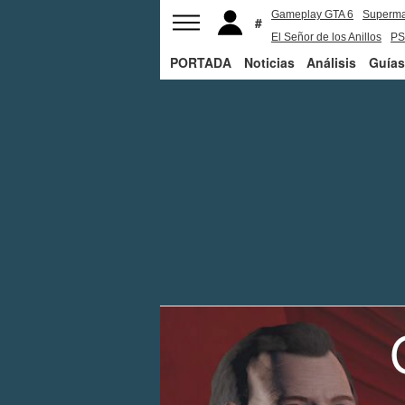
Gameplay GTA 6
Superm
El Señor de los Anillos
PS
PORTADA
Noticias
Análisis
Guías