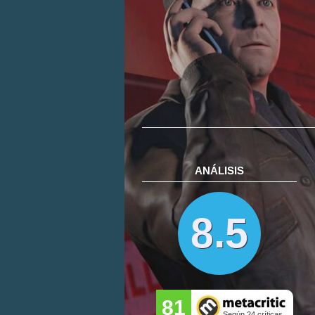
ANÁLISIS
8.5
81
Según 24 críticas