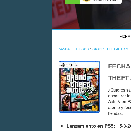
FICHA
VANDAL
JUEGOS
GRAND THEFT AUTO V
FECHA
THEFT
¿Quieres sa
encontrar l
Auto V en PS
atento y re
tiendas.
Lanzamiento en PS5:
15/3/2