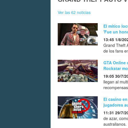
Ver las 62 noticias
El mítico lo
'Fue un hono
13:45 1/8/20
Grand Theft A
de los fans e
GTA Online 
Rockstar mot
19:05 30/7/2
llegan al mul
recompensas 
El casino en
jugadores a
11:31 29/7/2
de azar, como
australianos.