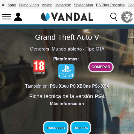
Sony
Prime Video
Anime
Metacritic
Spider-Man
PS Plus Essential
Geo
Grand Theft Auto V
Género/s:
Mundo abierto
/
Tipo GTA
Plataformas:
COMPRAR
También en:
PS3
X360
PC
XBOne
PS5
XSX
Ficha técnica de la versión
PS4
Más información
TRUCOS PS4
TROFEOS