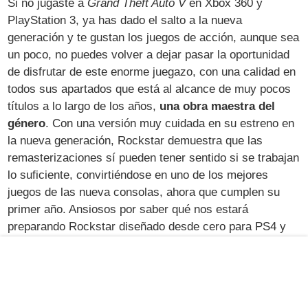
Si no jugaste a
Grand Theft Auto V
en Xbox 360 y
PlayStation 3, ya has dado el salto a la nueva
generación y te gustan los juegos de acción, aunque sea
un poco, no puedes volver a dejar pasar la oportunidad
de disfrutar de este enorme juegazo, con una calidad en
todos sus apartados que está al alcance de muy pocos
títulos a lo largo de los años,
una obra maestra del
género
. Con una versión muy cuidada en su estreno en
la nueva generación, Rockstar demuestra que las
remasterizaciones sí pueden tener sentido si se trabajan
lo suficiente, convirtiéndose en uno de los mejores
juegos de las nueva consolas, ahora que cumplen su
primer año. Ansiosos por saber qué nos estará
preparando Rockstar diseñado desde cero para PS4 y
Xbox One, este
GTA V
puede servir para hacernos una
ligera idea de lo que está por venir, de un estudio que
pone tanto esfuerzo y cariño en sus obras que su único
rival a batir con cada nuevo juego son ellos mismos.