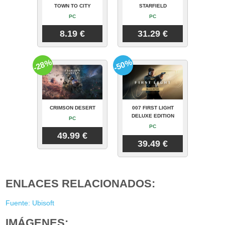
TOWN TO CITY
STARFIELD
PC
PC
8.19 €
31.29 €
-28%
-50%
CRIMSON DESERT
007 FIRST LIGHT
DELUXE EDITION
PC
PC
49.99 €
39.49 €
ENLACES RELACIONADOS:
Fuente: Ubisoft
IMÁGENES: