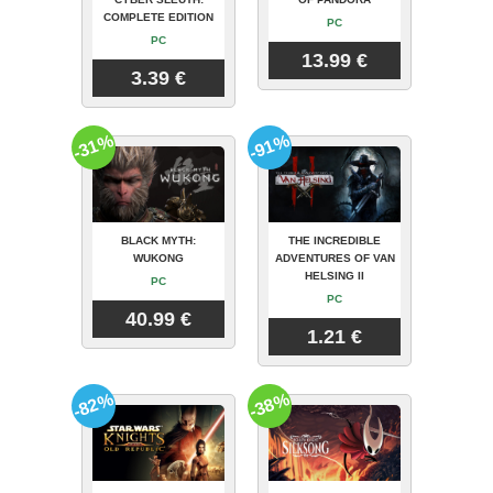
COMPLETE EDITION
PC
PC
13.99 €
3.39 €
-31%
-91%
BLACK MYTH:
THE INCREDIBLE
WUKONG
ADVENTURES OF VAN
HELSING II
PC
PC
40.99 €
1.21 €
-82%
-38%