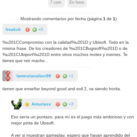
7
com.
En foros
Mostrando comentarios por fecha (página
1
de
1
)
freakvk
+0
%u201CCompromiso con la calidad%u201D y Ubisoft. Todo en la
misma frase. De los creadores de %u201CBugisoft%u201D o de
%u201CUbiport%u201D entre otros muchos motes y memes. Te
tienes que reir macho...
Iamnotanalien99
+1
tienen que enseñar beyond good and evil 2, va siendo horita.
Amuriasx
+3
Eso sería un puntazo, para mí es el juego más ambicioso y con
mejor pinta de Ubisoft.
A ver si muestran gameplay, espero que hayan aprendido del