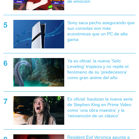
de emoción
Sony saca pecho asegurando que
sus consolas son más
económicas que un PC de alta
gama
Ya es oficial: la nueva 'Solo
Leveling' tropieza y no repite el
fenómeno de su 'predecesora'
como gran anime del año
Es oficial: bautizan la nueva serie
de Stephen King en Prime Video
como 'una obra maestra' y la
'reinvención de un clásico'
Resident Evil Veronica apunta a