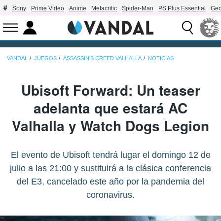
Sony
Prime Video
Anime
Metacritic
Spider-Man
PS Plus Essential
Geo
VANDAL
JUEGOS
ASSASSIN'S CREED VALHALLA
NOTICIAS
Ubisoft Forward: Un teaser
adelanta que estará AC
Valhalla y Watch Dogs Legion
El evento de Ubisoft tendrá lugar el domingo 12 de
julio a las 21:00 y sustituirá a la clásica conferencia
del E3, cancelado este año por la pandemia del
coronavirus.