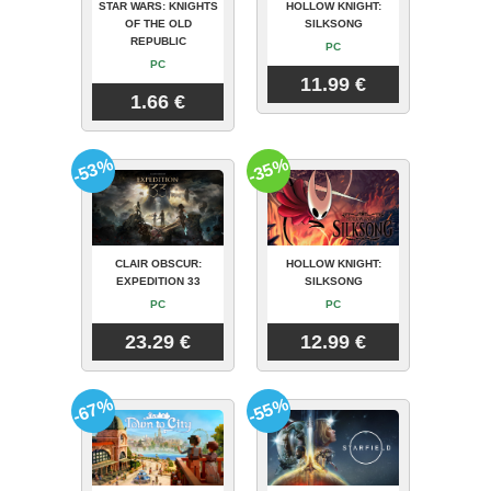
STAR WARS: KNIGHTS
HOLLOW KNIGHT:
OF THE OLD
SILKSONG
REPUBLIC
PC
PC
11.99 €
1.66 €
-53%
-35%
CLAIR OBSCUR:
HOLLOW KNIGHT:
EXPEDITION 33
SILKSONG
PC
PC
23.29 €
12.99 €
-67%
-55%