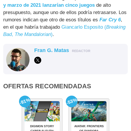
y marzo de 2021 lanzarían cinco juegos
de alto
presupuesto, aunque uno de ellos podría retrasarse. Los
rumores indican que otro de esos títulos es
Far Cry 6
,
en el que habría trabajado
Giancarlo Esposito (
Breaking
Bad
,
The Mandalorian
)
.
Fran G. Matas
REDACTOR
OFERTAS RECOMENDADAS
-91%
-53%
DIGIMON STORY
AVATAR: FRONTIERS
CYBER SLEUTH:
OF PANDORA