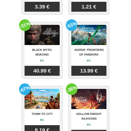
3.39 €
1.21 €
-31%
-53%
BLACK MYTH:
AVATAR: FRONTIERS
WUKONG
OF PANDORA
PC
PC
40.99 €
13.99 €
-67%
-38%
TOWN TO CITY
HOLLOW KNIGHT:
SILKSONG
PC
PC
8.19 €