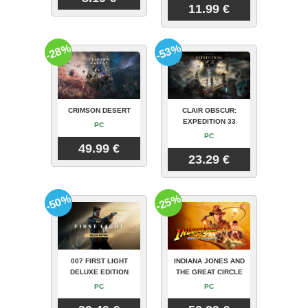
11.99 €
-28%
-53%
CRIMSON DESERT
CLAIR OBSCUR:
EXPEDITION 33
PC
PC
49.99 €
23.29 €
-50%
-25%
007 FIRST LIGHT
INDIANA JONES AND
DELUXE EDITION
THE GREAT CIRCLE
PC
PC