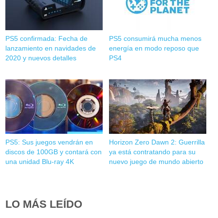
PS5 confirmada: Fecha de
PS5 consumirá mucha menos
lanzamiento en navidades de
energía en modo reposo que
2020 y nuevos detalles
PS4
PS5: Sus juegos vendrán en
Horizon Zero Dawn 2: Guerrilla
discos de 100GB y contará con
ya está contratando para su
una unidad Blu-ray 4K
nuevo juego de mundo abierto
LO MÁS LEÍDO