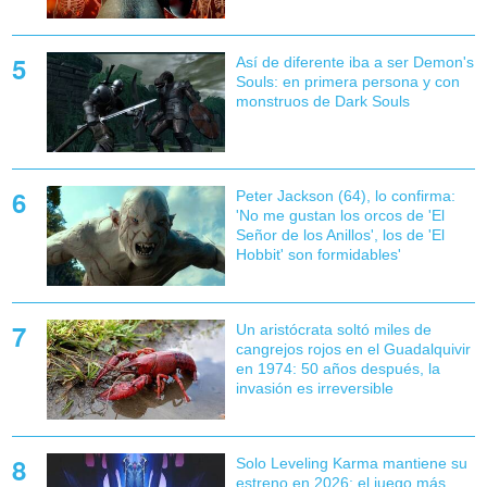
Así de diferente iba a ser Demon's
Souls: en primera persona y con
monstruos de Dark Souls
Peter Jackson (64), lo confirma:
'No me gustan los orcos de 'El
Señor de los Anillos', los de 'El
Hobbit' son formidables'
Un aristócrata soltó miles de
cangrejos rojos en el Guadalquivir
en 1974: 50 años después, la
invasión es irreversible
Solo Leveling Karma mantiene su
estreno en 2026: el juego más