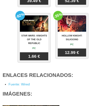
39.49 €
52.39 €
-82%
-35%
STAR WARS: KNIGHTS
HOLLOW KNIGHT:
OF THE OLD
SILKSONG
REPUBLIC
PC
PC
12.99 €
1.66 €
ENLACES RELACIONADOS:
Fuente: Wired
IMÁGENES: