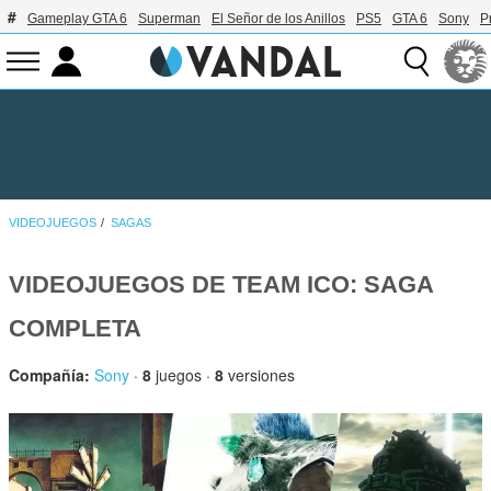
Gameplay GTA 6
Superman
El Señor de los Anillos
PS5
GTA 6
Sony
P
VIDEOJUEGOS
SAGAS
VIDEOJUEGOS DE TEAM ICO: SAGA
COMPLETA
Compañía:
Sony
·
8
juegos ·
8
versiones