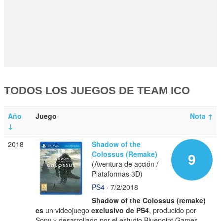
TODOS LOS JUEGOS DE TEAM ICO
Año
Juego
Nota
↑
↓
2018
Shadow of the
Colossus (Remake)
9
(Aventura de acción /
Plataformas 3D)
PS4
· 7/2/2018
Shadow of the Colossus (remake)
es
un videojuego
exclusivo de PS4
, producido por
Sony y desarrollado por el estudio Bluepoint Games,