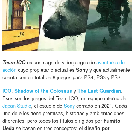
Team ICO
es una saga de videojuegos de
aventuras de
acción
cuyo propietario actual es
Sony
y que actualmente
cuenta con un total de 8 juegos para PS4, PS3 y PS2.
ICO
,
Shadow of the Colossus
y
The Last Guardian
.
Esos son los juegos del Team ICO, un equipo interno de
Japan Studio
, el estudio de
Sony
cerrado en 2021. Cada
uno de ellos tiene premisas, historias y ambientaciones
diferentes, pero todos los títulos dirigidos por
Fumito
Ueda
se basan en tres conceptos: el
diseño por