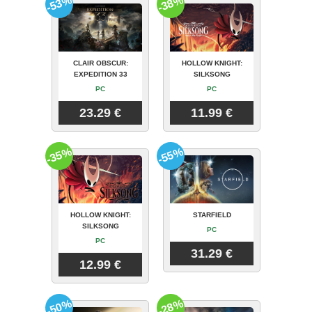
-53%
-38%
CLAIR OBSCUR:
HOLLOW KNIGHT:
EXPEDITION 33
SILKSONG
PC
PC
23.29 €
11.99 €
-35%
-55%
HOLLOW KNIGHT:
STARFIELD
SILKSONG
PC
PC
31.29 €
12.99 €
-50%
-28%