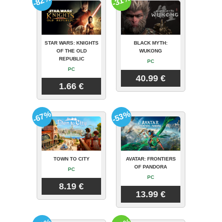
-82%
-31%
STAR WARS: KNIGHTS
BLACK MYTH:
OF THE OLD
WUKONG
REPUBLIC
PC
PC
40.99 €
1.66 €
-67%
-53%
TOWN TO CITY
AVATAR: FRONTIERS
OF PANDORA
PC
PC
8.19 €
13.99 €