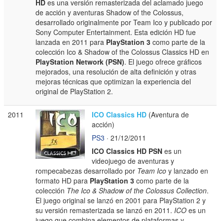
HD
es una versión remasterizada del aclamado juego
de acción y aventuras Shadow of the Colossus,
desarrollado originalmente por Team Ico y publicado por
Sony Computer Entertainment. Esta edición HD fue
lanzada en 2011 para
PlayStation 3
como parte de la
colección Ico & Shadow of the Colossus Classics HD en
PlayStation Network (PSN)
. El juego ofrece gráficos
mejorados, una resolución de alta definición y otras
mejoras técnicas que optimizan la experiencia del
original de PlayStation 2.
2011
ICO Classics HD
(Aventura de
acción)
PS3
· 21/12/2011
ICO Classics HD PSN
es un
videojuego de aventuras y
rompecabezas desarrollado por
Team Ico
y lanzado en
formato HD para
PlayStation 3
como parte de la
colección
The Ico & Shadow of the Colossus Collection
.
El juego original se lanzó en 2001 para PlayStation 2 y
su versión remasterizada se lanzó en 2011.
ICO
es un
juego que combina elementos de plataformas y