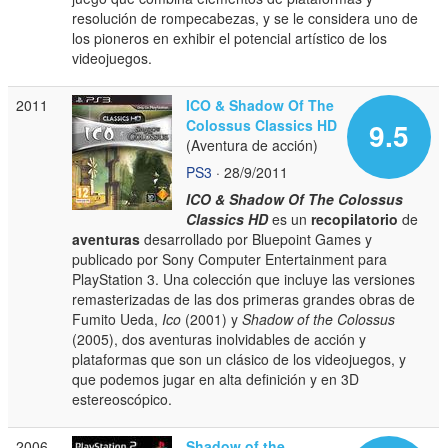
resolución de rompecabezas, y se le considera uno de
los pioneros en exhibir el potencial artístico de los
videojuegos.
2011
ICO & Shadow Of The
Colossus Classics HD
9.5
(Aventura de acción)
PS3
· 28/9/2011
ICO & Shadow Of The Colossus
Classics HD
es un
recopilatorio
de
aventuras
desarrollado por Bluepoint Games y
publicado por Sony Computer Entertainment para
PlayStation 3. Una colección que incluye las versiones
remasterizadas de las dos primeras grandes obras de
Fumito Ueda,
Ico
(2001) y
Shadow of the Colossus
(2005), dos aventuras inolvidables de acción y
plataformas que son un clásico de los videojuegos, y
que podemos jugar en alta definición y en 3D
estereoscópico.
2006
Shadow of the