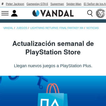
Peter Jackson
Gameplay GTA 6
Superman
Spider-Man
El Señor de los A
VANDAL
JUEGOS
LIGHTNING RETURNS: FINAL FANTASY XIII
NOTICIAS
Actualización semanal de
PlayStation Store
Llegan nuevos juegos a PlayStation Plus.