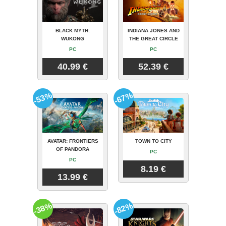
BLACK MYTH:
INDIANA JONES AND
WUKONG
THE GREAT CIRCLE
PC
PC
40.99 €
52.39 €
-53%
-67%
AVATAR: FRONTIERS
TOWN TO CITY
OF PANDORA
PC
PC
8.19 €
13.99 €
-38%
-82%