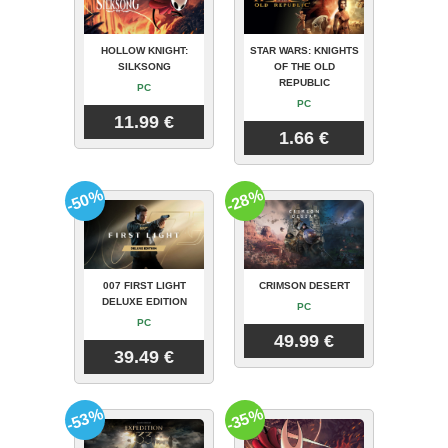
HOLLOW KNIGHT:
STAR WARS: KNIGHTS
SILKSONG
OF THE OLD
REPUBLIC
PC
PC
11.99 €
1.66 €
-50%
-28%
007 FIRST LIGHT
CRIMSON DESERT
DELUXE EDITION
PC
PC
49.99 €
39.49 €
-53%
-35%