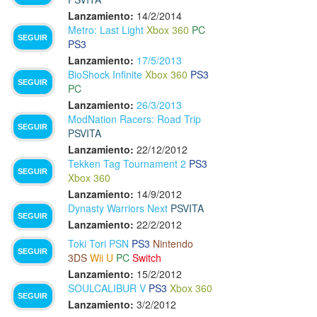
Lanzamiento:
14/2/2014
Metro: Last Light
Xbox 360
PC
SEGUIR
PS3
Lanzamiento:
17/5/2013
BioShock Infinite
Xbox 360
PS3
SEGUIR
PC
Lanzamiento:
26/3/2013
ModNation Racers: Road Trip
SEGUIR
PSVITA
Lanzamiento:
22/12/2012
Tekken Tag Tournament 2
PS3
SEGUIR
Xbox 360
Lanzamiento:
14/9/2012
Dynasty Warriors Next
PSVITA
SEGUIR
Lanzamiento:
22/2/2012
Toki Tori PSN
PS3
Nintendo
SEGUIR
3DS
Wii U
PC
Switch
Lanzamiento:
15/2/2012
SOULCALIBUR V
PS3
Xbox 360
SEGUIR
Lanzamiento:
3/2/2012