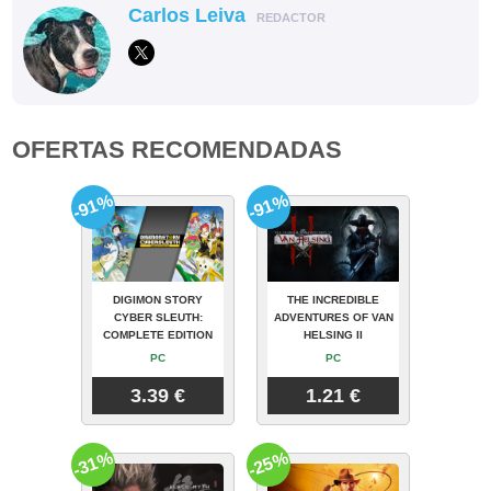
Carlos Leiva
REDACTOR
OFERTAS RECOMENDADAS
-91%
-91%
DIGIMON STORY
THE INCREDIBLE
CYBER SLEUTH:
ADVENTURES OF VAN
COMPLETE EDITION
HELSING II
PC
PC
3.39 €
1.21 €
-31%
-25%