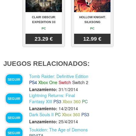
CLAIR OBSCUR:
HOLLOW KNIGHT:
EXPEDITION 33
SILKSONG
PC
PC
23.29 €
12.99 €
JUEGOS RELACIONADOS:
Tomb Raider: Definitive Edition
SEGUIR
PS4
Xbox One
Switch
Switch 2
Lanzamiento:
31/1/2014
Lightning Returns: Final
SEGUIR
Fantasy XIII
PS3
Xbox 360
PC
Lanzamiento:
14/2/2014
Dark Souls II
PC
Xbox 360
PS3
SEGUIR
Lanzamiento:
25/4/2014
Toukiden: The Age of Demons
SEGUIR
PSVITA