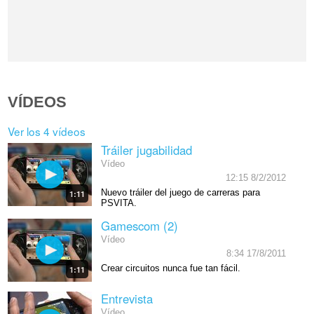
VÍDEOS
Ver los 4 vídeos
Tráiler jugabilidad
Vídeo
12:15 8/2/2012
Nuevo tráiler del juego de carreras para
1:11
PSVITA.
Gamescom (2)
Vídeo
8:34 17/8/2011
Crear circuitos nunca fue tan fácil.
1:11
Entrevista
Vídeo