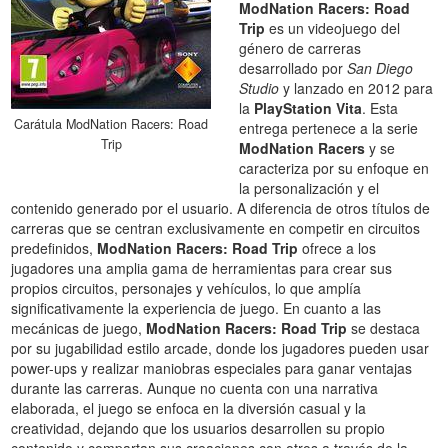
ModNation Racers: Road
Trip
es un videojuego del
género de carreras
desarrollado por
San Diego
Studio
y lanzado en 2012 para
la
PlayStation Vita
. Esta
Carátula ModNation Racers: Road
entrega pertenece a la serie
Trip
ModNation Racers
y se
caracteriza por su enfoque en
la personalización y el
contenido generado por el usuario. A diferencia de otros títulos de
carreras que se centran exclusivamente en competir en circuitos
predefinidos,
ModNation Racers: Road Trip
ofrece a los
jugadores una amplia gama de herramientas para crear sus
propios circuitos, personajes y vehículos, lo que amplía
significativamente la experiencia de juego. En cuanto a las
mecánicas de juego,
ModNation Racers: Road Trip
se destaca
por su jugabilidad estilo arcade, donde los jugadores pueden usar
power-ups y realizar maniobras especiales para ganar ventajas
durante las carreras. Aunque no cuenta con una narrativa
elaborada, el juego se enfoca en la diversión casual y la
creatividad, dejando que los usuarios desarrollen su propio
contenido y compartan sus creaciones con otros a través de la