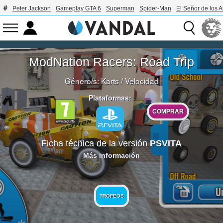
Peter Jackson
Gameplay GTA 6
Superman
Spider-Man
El Señor de los A
ModNation Racers: Road Trip
Género/s:
Karts
/
Velocidad
Plataformas:
COMPRAR
Ficha técnica de la versión
PSVITA
Más información
TROFEOS