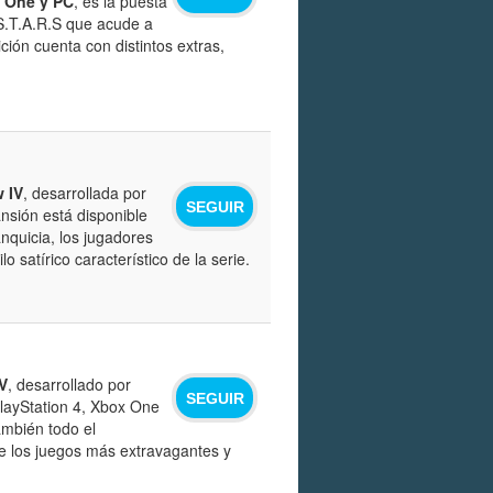
x One y PC
, es la puesta
e S.T.A.R.S que acude a
ción cuenta con distintos extras,
 IV
, desarrollada por
SEGUIR
nsión está disponible
anquicia, los jugadores
 satírico característico de la serie.
V
, desarrollado por
SEGUIR
PlayStation 4, Xbox One
ambién todo el
de los juegos más extravagantes y