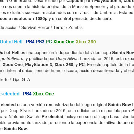
tó a GameCube. Desarrollado por
Capcom
para
PlayStation 4, Xbo
ítulo nos cuenta la historia original de la Mansión Spencer y el grupo d
r los extraños sucesos relacionados con el virus T de Umbrella. Esta edi
icos a resolución 1080p
y un control pensado desde cero.
e acción / Survival Horror / Terror / Zombis
Out of Hell
PS4
PS3
PC
Xbox One
Xbox 360
ut of Hell
es una expansión independiente del videojuego
Saints Row
age Software
, y publicada por
Deep Silver
. Lanzada en 2015, esta expa
4
,
Xbox One
,
PlayStation 3
,
Xbox 360
, y
PC
. En este capítulo de la fr
io infernal único, lleno de humor oscuro, acción desenfrenada y el estilo
erto / Tipo GTA
e-elected
PS4
Xbox One
-elected
es una versión remasterizada del juego original
Saints Row I
o por Deep Silver. Lanzado en 2015, esta edición está disponible para 
 para Nintendo Switch.
Re-elected
incluye no solo el juego base, sino t
ble previamente lanzado, ofreciendo la experiencia definitiva de uno 
rie
Saints Row
.