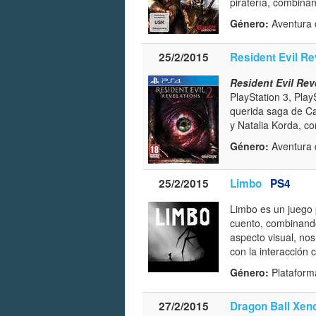
piratería, combina
Género:
Aventura 
25/2/2015
Resident Evil Re
Resident Evil Rev
PlayStation 3, Pla
querida saga de Ca
y Natalia Korda, co
Género:
Aventura d
25/2/2015
Limbo
PS4
Limbo es un juego 
cuento, combinando
aspecto visual, no
con la interacción 
Género:
Plataform
27/2/2015
Dragon Ball Xen