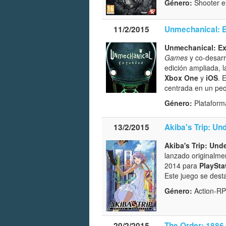
Género:
Shooter en
11/2/2015
Unmechanical: E
Unmechanical: Ex
Games
y co-desarr
edición ampliada, l
Xbox One
y
iOS
. 
centrada en un peq
Género:
Plataform
13/2/2015
Akiba's Trip: U
Akiba's Trip: Un
lanzado originalm
2014 para
PlaySta
Este juego se dest
Género:
Action-RP
20/2/2015
The Order: 1886