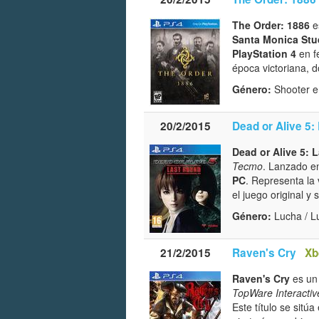
The Order: 1886
e
Santa Monica Stu
PlayStation 4
en f
época victoriana, 
Género:
Shooter e
20/2/2015
Dead or Alive 5:
Dead or Alive 5: 
Tecmo
. Lanzado en
PC
. Representa la 
el juego original 
Género:
Lucha / L
21/2/2015
Raven's Cry
Xb
Raven's Cry
es un 
TopWare Interactiv
Este título se sitú