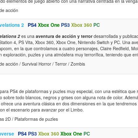
ndo elementos de juego abierto con una narrativa centrada en la venga
de acción
velations 2
PS4
Xbox One
PS3
Xbox 360
PC
elations 2
es una
aventura de acción y terror
desarrollada y public
yStation 4, PS Vita, Xbox 360, Xbox One, Nintendo Switch y PC. Una ave
pcom, en la que controlamos a cuatro personajes, Claire Redfield, Moi
n exploración, puzles y una atmósfera muy terrorífica, teniendo que enf
e acción / Survival Horror / Terror / Zombis
para PS4 de plataformas y puzles muy especial, con una estética que 
 sobre todo blancos, negros y grises con alguna nota de color. Ademá
s ofrece una aventura clásica en dos dimensiones en la que tendremos 
con el escenario para avanzar por el Limbo.
as 2D / Plataformas de puzles
overse
PS4
PS3
Xbox 360
Xbox One
PC