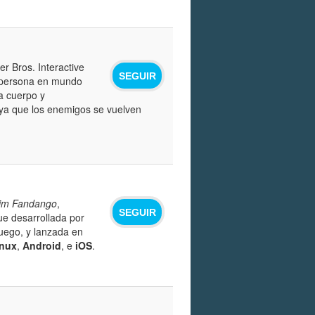
r Bros. Interactive
SEGUIR
a persona en mundo
a cuerpo y
 ya que los enemigos se vuelven
im Fandango
,
SEGUIR
ue desarrollada por
juego, y lanzada en
inux
,
Android
, e
iOS
.