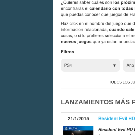
¿Quieres saber cuáles son
los próxi
encontrarás el
calendario con todas 
que puedas conocer que juegos de Play
Haz click en el nombre del juego que d
información relacionada,
cuando sale 
cosas, o si lo prefieres selecciona el
nuevos juegos
que ya están anunciad
Filtros
PS4
Año
TODOS LOS J
LANZAMIENTOS MÁS P
21/1/2015
Resident Evil H
Resident Evil HD