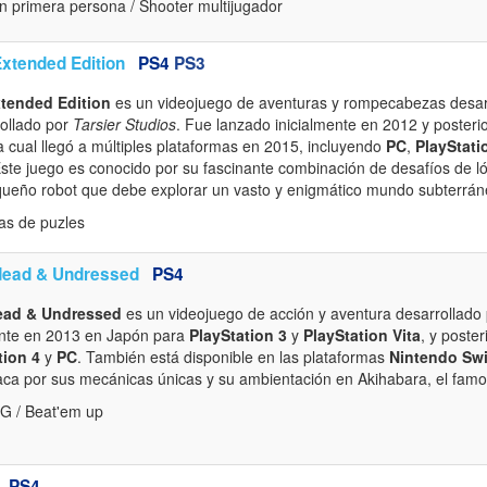
 primera persona / Shooter multijugador
xtended Edition
PS4
PS3
tended Edition
es un videojuego de aventuras y rompecabezas desar
ollado por
Tarsier Studios
. Fue lanzado inicialmente en 2012 y posterio
a cual llegó a múltiples plataformas en 2015, incluyendo
PC
,
PlayStati
Este juego es conocido por su fascinante combinación de desafíos de ló
ueño robot que debe explorar un vasto y enigmático mundo subterrán
as de puzles
ndead & Undressed
PS4
dead & Undressed
es un videojuego de acción y aventura desarrollado
ente en 2013 en Japón para
PlayStation 3
y
PlayStation Vita
, y poste
tion 4
y
PC
. También está disponible en las plataformas
Nintendo Sw
aca por sus mecánicas únicas y su ambientación en Akihabara, el famoso
G / Beat'em up
PS4