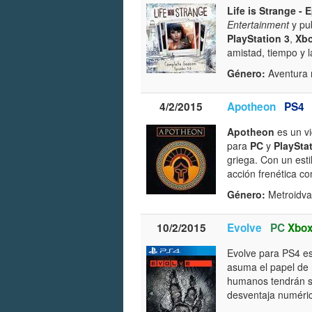
Life is Strange - 
Entertainment
y pu
PlayStation 3
,
Xb
amistad, tiempo y 
Género:
Aventura 
4/2/2015
Apotheon
PS4
Apotheon
es un vi
para
PC
y
PlaySta
griega. Con un esti
acción frenética c
Género:
Metroidva
10/2/2015
Evolve
PC
Xbo
Evolve para PS4 es
asuma el papel de 
humanos tendrán su
desventaja numéri