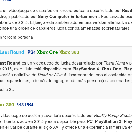
s un videojuego de disparos en tercera persona desarrollado por
Read
dio
, y publicado por
Sony Computer Entertainment
. Fue lanzado ex
ebrero de 2015. El juego está ambientado en una versión alternativa d
donde una orden de caballeros lucha contra amenazas sobrenaturales.
n tercera persona
 Last Round
PS4
Xbox One
Xbox 360
Last Round
es un videojuego de lucha desarrollado por
Team Ninja
y p
 2015, este título está disponible para
PlayStation 4
,
Xbox One
,
Play
versión definitiva de
Dead or Alive 5
, incorporando todo el contenido 
y sus expansiones, además de agregar aún más personajes, escenarios y
ucha 3D
ox 360
PS3
PS4
videojuego de acción y aventura desarrollado por
Reality Pump Studio
e
. Fue lanzado en 2015 y está disponible para
PC
,
PlayStation 3
,
Play
a en el Caribe durante el siglo XVII y ofrece una experiencia inmersiva 