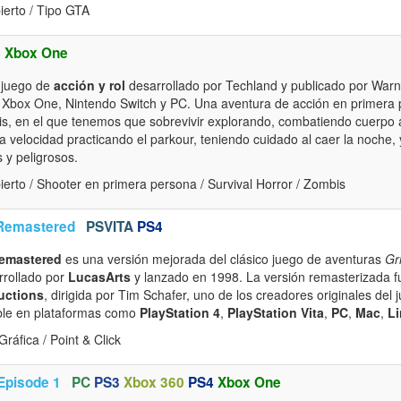
erto / Tipo GTA
4
Xbox One
 juego de
acción y rol
desarrollado por Techland y publicado por Warne
, Xbox One, Nintendo Switch y PC. Una aventura de acción en primer
is, en el que tenemos que sobrevivir explorando, combatiendo cuerpo 
 velocidad practicando el parkour, teniendo cuidado al caer la noche,
y peligrosos.
rto / Shooter en primera persona / Survival Horror / Zombis
Remastered
PSVITA
PS4
emastered
es una versión mejorada del clásico juego de aventuras
Gr
rrollado por
LucasArts
y lanzado en 1998. La versión remasterizada f
uctions
, dirigida por Tim Schafer, uno de los creadores originales del 
ible en plataformas como
PlayStation 4
,
PlayStation Vita
,
PC
,
Mac
,
L
ráfica / Point & Click
 Episode 1
PC
PS3
Xbox 360
PS4
Xbox One