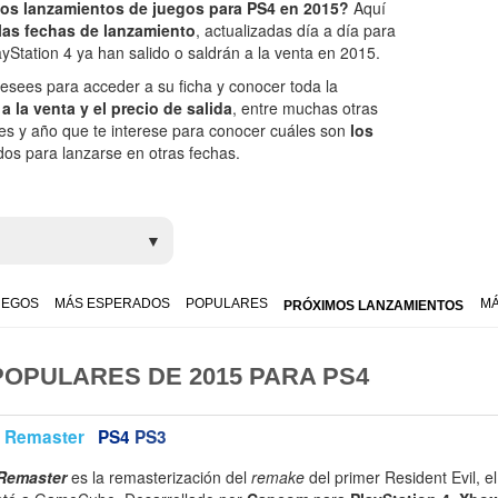
mos lanzamientos de juegos para PS4 en 2015?
Aquí
las fechas de lanzamiento
, actualizadas día a día para
Station 4 ya han salido o saldrán a la venta en 2015.
esees para acceder a su ficha y conocer toda la
a la venta y el precio de salida
, entre muchas otras
 mes y año que te interese para conocer cuáles son
los
os para lanzarse en otras fechas.
UEGOS
MÁS ESPERADOS
POPULARES
MÁ
PRÓXIMOS LANZAMIENTOS
OPULARES DE 2015 PARA PS4
D Remaster
PS4
PS3
 Remaster
es la remasterización del
remake
del primer Resident Evil, e