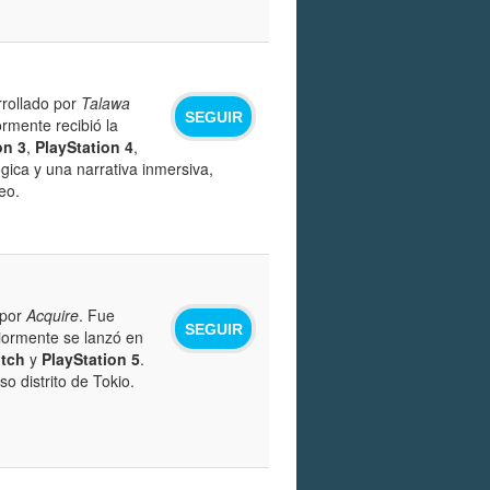
rollado por
Talawa
SEGUIR
rmente recibió la
on 3
,
PlayStation 4
,
gica y una narrativa inmersiva,
eo.
 por
Acquire
. Fue
SEGUIR
riormente se lanzó en
itch
y
PlayStation 5
.
 distrito de Tokio.