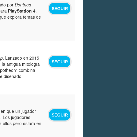
lado por
Dontnod
SEGUIR
 para
PlayStation 4
,
 que explora temas de
ap
. Lanzado en 2015
SEGUIR
 la antigua mitología
 "Apotheon" combina
te diseñado.
nen que un jugador
SEGUIR
. Los jugadores
 ellos pero estará en