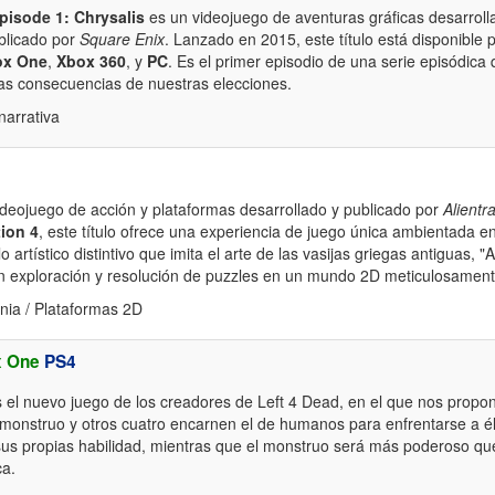
Episode 1: Chrysalis
es un videojuego de aventuras gráficas desarrol
blicado por
Square Enix
. Lanzado en 2015, este título está disponible
ox One
,
Xbox 360
, y
PC
. Es el primer episodio de una serie episódica
las consecuencias de nuestras elecciones.
narrativa
deojuego de acción y plataformas desarrollado y publicado por
Alientr
tion 4
, este título ofrece una experiencia de juego única ambientada en
lo artístico distintivo que imita el arte de las vasijas griegas antiguas,
on exploración y resolución de puzzles en un mundo 2D meticulosamen
nia / Plataformas 2D
x One
PS4
 el nuevo juego de los creadores de Left 4 Dead, en el que nos propo
monstruo y otros cuatro encarnen el de humanos para enfrentarse a él
s propias habilidad, mientras que el monstruo será más poderoso que
ca.