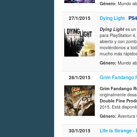
Género:
Mundo abi
27/1/2015
Dying Light
PS
Dying Light
es un
para PlayStation 4
abierto y con zomb
moviéndonos a toda
mucho más rápidos 
Género:
Mundo abie
28/1/2015
Grim Fandango 
Grim Fandango R
originalmente desa
Double Fine Prod
2015. Está dispon
Género:
Aventura G
30/1/2015
Life is Strange -