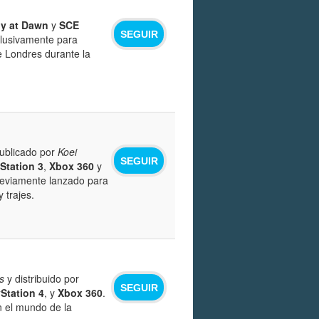
y at Dawn
y
SCE
SEGUIR
clusivamente para
e Londres durante la
ublicado por
Koei
SEGUIR
Station 3
,
Xbox 360
y
previamente lanzado para
 trajes.
s
y distribuido por
SEGUIR
Station 4
, y
Xbox 360
.
en el mundo de la