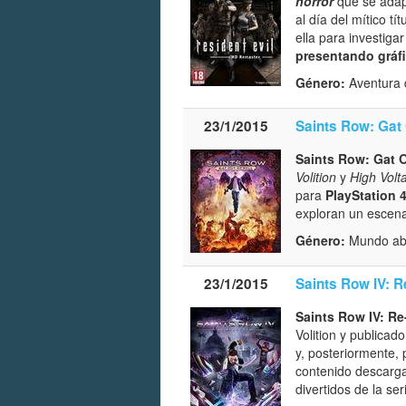
horror
que se adap
al día del mítico t
ella para investiga
presentando gráf
Género:
Aventura d
23/1/2015
Saints Row: Gat 
Saints Row: Gat O
Volition
y
High Volt
para
PlayStation 
exploran un escenar
Género:
Mundo abi
23/1/2015
Saints Row IV: R
Saints Row IV: Re
Volition y publicad
y, posteriormente,
contenido descarga
divertidos de la se