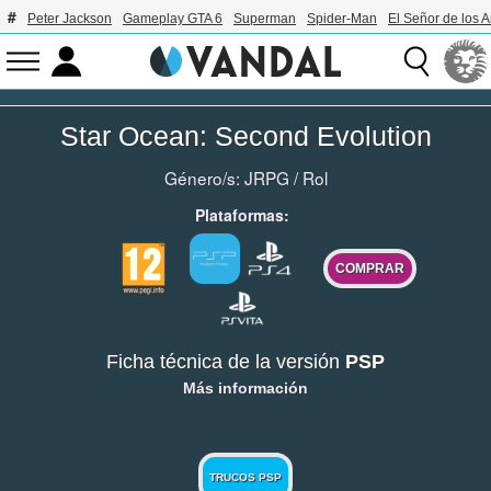
Peter Jackson
Gameplay GTA 6
Superman
Spider-Man
El Señor de los A
Star Ocean: Second Evolution
Género/s:
JRPG
/
Rol
Plataformas:
COMPRAR
Ficha técnica de la versión
PSP
Más información
TRUCOS PSP