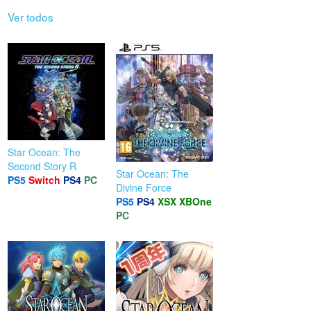
Ver todos
Star Ocean: The
Second Story R
Star Ocean: The
PS5
Switch
PS4
PC
Divine Force
PS5
PS4
XSX
XBOne
PC