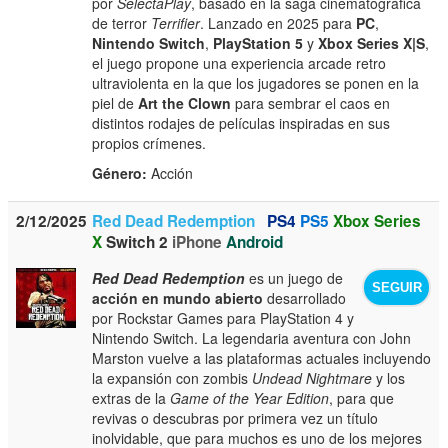
por
SelectaPlay
, basado en la saga cinematográfica
de terror
Terrifier
. Lanzado en 2025 para
PC
,
Nintendo Switch
,
PlayStation 5
y
Xbox Series X|S
,
el juego propone una experiencia arcade retro
ultraviolenta en la que los jugadores se ponen en la
piel de
Art the Clown
para sembrar el caos en
distintos rodajes de películas inspiradas en sus
propios crímenes.
Género:
Acción
2/12/2025
Red Dead Redemption
PS4
PS5
Xbox Series
X
Switch 2
iPhone
Android
Red Dead Redemption
es un juego de
SEGUIR
acción en mundo abierto
desarrollado
por Rockstar Games para PlayStation 4 y
Nintendo Switch. La legendaria aventura con John
Marston vuelve a las plataformas actuales incluyendo
la expansión con zombis
Undead Nightmare
y los
extras de la
Game of the Year Edition
, para que
revivas o descubras por primera vez un título
inolvidable, que para muchos es uno de los mejores