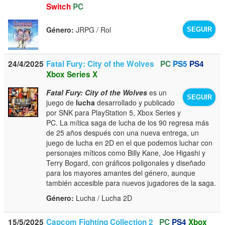
Switch
PC
Género:
JRPG / Rol
SEGUIR
24/4/2025
Fatal Fury: City of the Wolves
PC
PS5
PS4
Xbox Series X
Fatal Fury: City of the Wolves
es un
SEGUIR
juego de
lucha
desarrollado y publicado
por SNK para PlayStation 5, Xbox Series y
PC. La mítica saga de lucha de los 90 regresa más
de 25 años después con una nueva entrega, un
juego de lucha en 2D en el que podemos luchar con
personajes míticos como Billy Kane, Joe Higashi y
Terry Bogard, con gráficos poligonales y diseñado
para los mayores amantes del género, aunque
también accesible para nuevos jugadores de la saga.
Género:
Lucha / Lucha 2D
15/5/2025
Capcom Fighting Collection 2
PC
PS4
Xbox