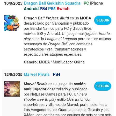
10/9/2025
Dragon Ball Gekishin Squadra
PC
iPhone
Android
PS4
PS5
Switch
Dragon Ball Project: Multi
es un
MOBA
SEGUIR
desarrollado por Ganbarion y publicado
por Bandai Namco para PC y dispositivos
móviles iOS y Android. Un juego multijugador
free-to-
play
al estilo
League of Legends
pero con los míticos
personajes de
Dragon Ball
, con combates
estratégicos 4vs4, transformaciones y
espectaculares ataques especiales.
Género:
MOBA / Multijugador Online
12/9/2025
Marvel Rivals
PS4
Marvel Rivals
es un juego de
acción
SEGUIR
multijugador
desarrollado y publicado
por NetEase Games para PC. Un
hero
shooter
free-to-play
estilo
Overwatch
con
superhéroes y villanos de Marvel, pertenecientes a
Los Vengadores, los Guardianes de la Galaxia y los
X-Men, con combates por equipos de seis contra seis