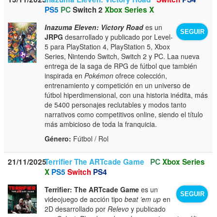
PS5
PC
Switch 2
Xbox Series X
Inazuma Eleven: Victory Road
es un
SEGUIR
JRPG
desarrollado y publicado por Level-
5 para PlayStation 4, PlayStation 5, Xbox
Series, Nintendo Switch, Switch 2 y PC. Laa nueva
entrega de la saga de RPG de fútbol que también
inspirada en
Pokémon
ofrece colección,
entrenamiento y competición en un universo de
fútbol hiperdimensional, con una historia inédita, más
de 5400 personajes reclutables y modos tanto
narrativos como competitivos online, siendo el título
más ambicioso de toda la franquicia.
Género:
Fútbol / Rol
21/11/2025
Terrifier The ARTcade Game
PC
Xbox Series
X
PS5
Switch
PS4
Terrifier: The ARTcade Game
es un
SEGUIR
videojuego de acción tipo
beat ’em up
en
2D desarrollado por
Relevo
y publicado