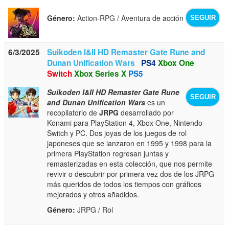
Género:
Action-RPG / Aventura de acción
SEGUIR
6/3/2025
Suikoden I&II HD Remaster Gate Rune and
Dunan Unification Wars
PS4
Xbox One
Switch
Xbox Series X
PS5
Suikoden I&II HD Remaster Gate Rune
SEGUIR
and Dunan Unification Wars
es un
recopilatorio de
JRPG
desarrollado por
Konami para PlayStation 4, Xbox One, Nintendo
Switch y PC. Dos joyas de los juegos de rol
japoneses que se lanzaron en 1995 y 1998 para la
primera PlayStation regresan juntas y
remasterizadas en esta colección, que nos permite
revivir o descubrir por primera vez dos de los JRPG
más queridos de todos los tiempos con gráficos
mejorados y otros añadidos.
Género:
JRPG / Rol