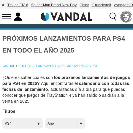
Trailer GTA 6
Spider-Man Brand New Day
China
Crunchyroll
Avengers 
PRÓXIMOS LANZAMIENTOS PARA PS4
EN TODO EL AÑO 2025
VANDAL
JUEGOS
LANZAMIENTOS
LANZAMIENTOS PS4
¿Quieres saber cuáles son
los próximos lanzamientos de juegos
para PS4 en 2025?
Aquí encontrarás el
calendario con todas las
fechas de lanzamiento
, actualizadas día a día para que puedas
conocer que juegos de PlayStation 4 ya han salido o saldrán a la
venta en 2025.
Filtros
PS4
Año