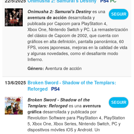
22/5/2025
Onimusha 2: Samurai's Destiny
PS4
PC
Onimusha 2: Samurai's Destiny
es una
SEGUIR
aventura de acción
desarrollada y
publicada por Capcom para PlayStation 4,
Xbox One, Nintendo Switch y PC. La remasterización
del clásico de Capcom de 2002, que cuenta con
gráficos en alta definición, pantalla panorámica, 60
FPS, voces japonesas, mejoras en la calidad de vida
y algunas novedades, como el desafiante modo
Infierno.
Género:
Aventura de acción
13/6/2025
Broken Sword - Shadow of the Templars:
Reforged
PS4
Broken Sword - Shadow of the
SEGUIR
Templars: Reforged
es una
aventura
gráfica
desarrollada y publicada por
Revolution Software para PlayStation 4, PlayStation
5, Xbox One, Xbox Series, Nintendo Switch, PC y
dispositivos móviles iOS y Android. Un