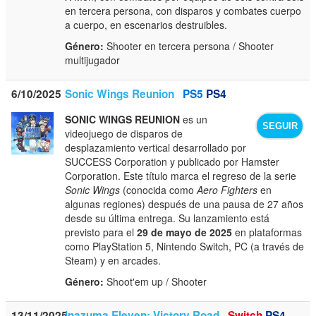
en tercera persona, con disparos y combates cuerpo
a cuerpo, en escenarios destruibles.
Género:
Shooter en tercera persona / Shooter
multijugador
6/10/2025
Sonic Wings Reunion
PS5
PS4
SONIC WINGS REUNION
es un
SEGUIR
videojuego de disparos de
desplazamiento vertical desarrollado por
SUCCESS Corporation y publicado por Hamster
Corporation. Este título marca el regreso de la serie
Sonic Wings
(conocida como
Aero Fighters
en
algunas regiones) después de una pausa de 27 años
desde su última entrega. Su lanzamiento está
previsto para el
29 de mayo de 2025
en plataformas
como PlayStation 5, Nintendo Switch, PC (a través de
Steam) y en arcades.
Género:
Shoot'em up / Shooter
13/11/2025
Inazuma Eleven: Victory Road
Switch
PS4