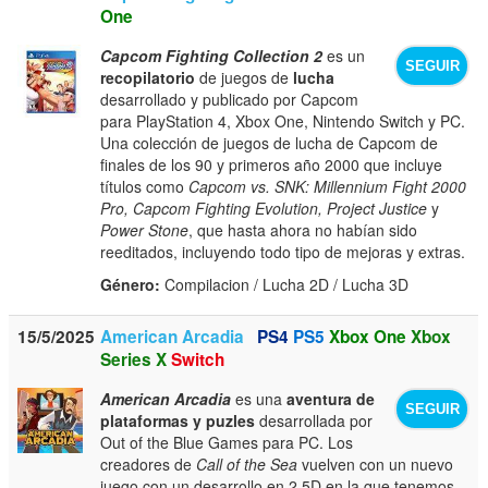
One
Capcom Fighting Collection 2
es un
SEGUIR
recopilatorio
de juegos de
lucha
desarrollado y publicado por Capcom
para PlayStation 4, Xbox One, Nintendo Switch y PC.
Una colección de juegos de lucha de Capcom de
finales de los 90 y primeros año 2000 que incluye
títulos como
Capcom vs. SNK: Millennium Fight 2000
Pro, Capcom Fighting Evolution, Project Justice
y
Power Stone
, que hasta ahora no habían sido
reeditados, incluyendo todo tipo de mejoras y extras.
Género:
Compilacion / Lucha 2D / Lucha 3D
15/5/2025
American Arcadia
PS4
PS5
Xbox One
Xbox
Series X
Switch
American Arcadia
es una
aventura de
SEGUIR
plataformas y puzles
desarrollada por
Out of the Blue Games para PC. Los
creadores de
Call of the Sea
vuelven con un nuevo
juego con un desarrollo en 2,5D en la que tenemos