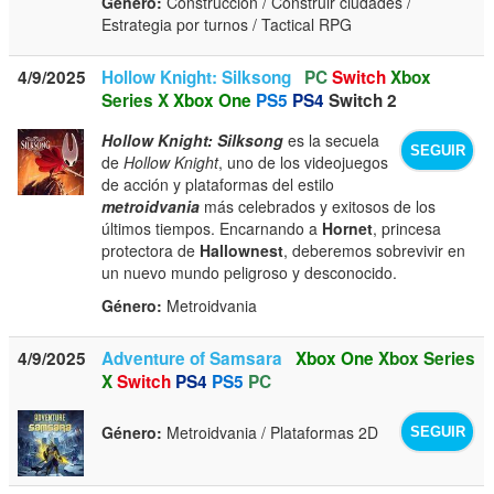
Género:
Construcción / Construir ciudades /
Estrategia por turnos / Tactical RPG
4/9/2025
Hollow Knight: Silksong
PC
Switch
Xbox
Series X
Xbox One
PS5
PS4
Switch 2
Hollow Knight: Silksong
es la secuela
SEGUIR
de
Hollow Knight
, uno de los videojuegos
de acción y plataformas del estilo
metroidvania
más celebrados y exitosos de los
últimos tiempos. Encarnando a
Hornet
, princesa
protectora de
Hallownest
, deberemos sobrevivir en
un nuevo mundo peligroso y desconocido.
Género:
Metroidvania
4/9/2025
Adventure of Samsara
Xbox One
Xbox Series
X
Switch
PS4
PS5
PC
Género:
Metroidvania / Plataformas 2D
SEGUIR