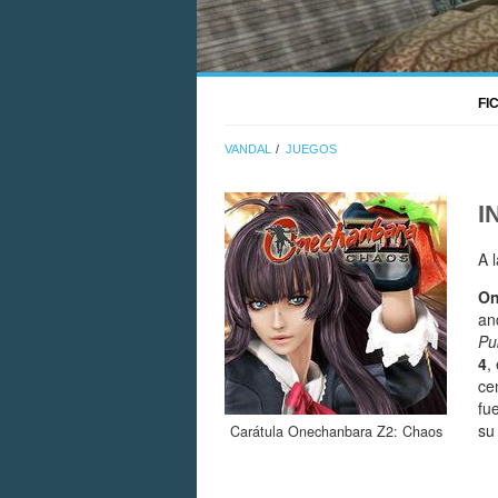
FI
VANDAL
JUEGOS
I
A 
On
an
Pu
4
,
ce
fu
su
Carátula Onechanbara Z2: Chaos