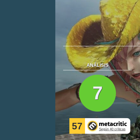
ANÁLISIS
7
57
Según 40 críticas