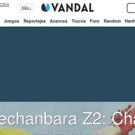
GTA 6
Más ↓
Juegos
Reportajes
Avances
Trucos
Foro
Random
Hard
echanbara Z2: Ch
Género/s:
Acción
/
Hack and Slash