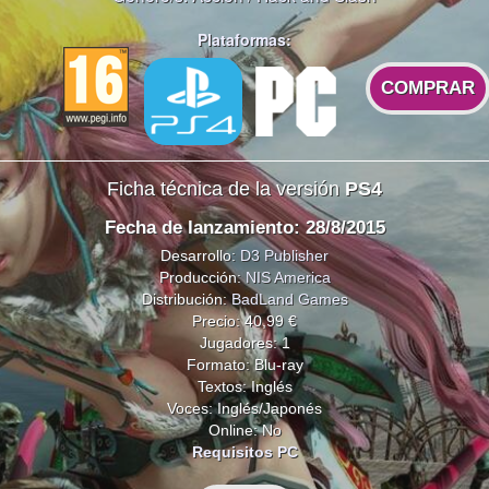
Plataformas:
COMPRAR
Ficha técnica de la versión
PS4
Fecha de lanzamiento: 28/8/2015
Desarrollo:
D3 Publisher
Producción:
NIS America
Distribución:
BadLand Games
Precio: 40,99 €
Jugadores: 1
Formato: Blu-ray
Textos: Inglés
Voces: Inglés/Japonés
Online: No
Requisitos PC