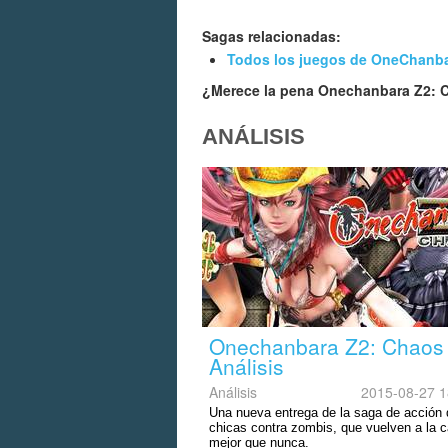
Sagas relacionadas:
Todos los juegos de OneChanb
¿Merece la pena Onechanbara Z2:
ANÁLISIS
Onechanbara Z2: Chaos 
Análisis
Análisis
2015-08-27 1
Una nueva entrega de la saga de acción 
chicas contra zombis, que vuelven a la 
mejor que nunca.