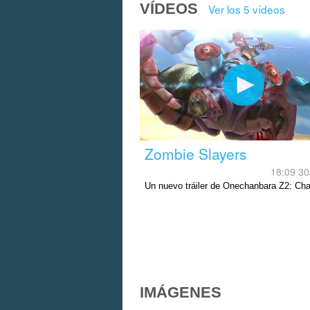
VÍDEOS
Ver los 5 vídeos
Zombie Slayers
18:09 30
Un nuevo tráiler de Onechanbara Z2: Ch
llega a finales de agosto a PS4.
IMÁGENES