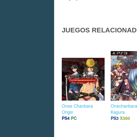
JUEGOS RELACIONA
Onee Chanbara
Onechanbara
Origin
Kagura
PS4
PC
PS3
X360