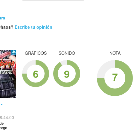
ara
 Chaos?
Escribe tu opinión
GRÁFICOS
SONIDO
NOTA
6
9
7
-
8:44:00
de
carga