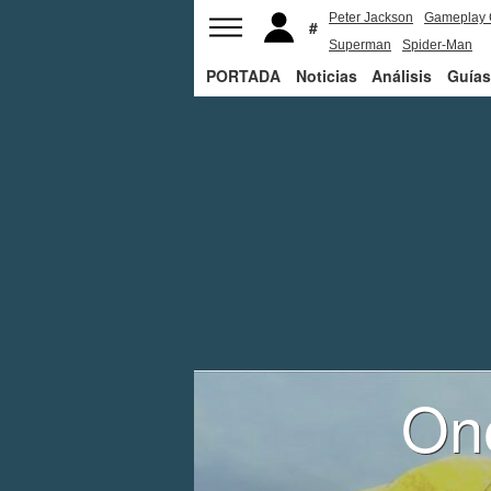
Peter Jackson
Gameplay 
Superman
Spider-Man
PORTADA
Noticias
Análisis
Guías
On