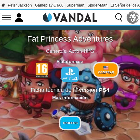
Peter Jackson
Gameplay GTA 6
Superman
Spider-Man
El Señor de los A
Fat Princess Adventures
Género/s:
Action-RPG
Plataformas:
COMPRAR
Ficha técnica de la versión
PS4
Más información
TROFEOS