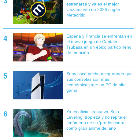
estrenarse y ya es el mejor
lanzamiento de 2026 según
Metacritic
España y Francia se enfrentan en
el nuevo juego de Captain
Tsubasa en un épico partido lleno
de emoción
Sony saca pecho asegurando que
sus consolas son más
económicas que un PC de alta
gama
Ya es oficial: la nueva 'Solo
Leveling' tropieza y no repite el
fenómeno de su 'predecesora'
como gran anime del año