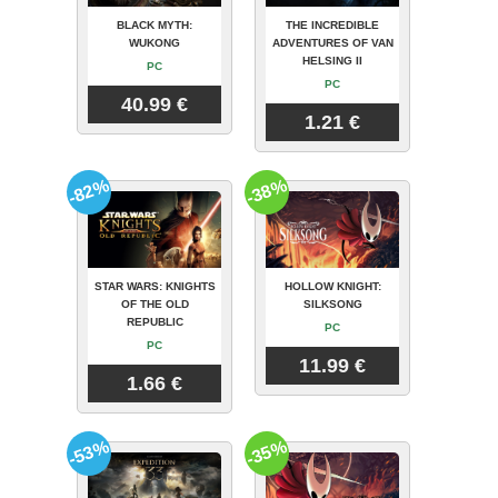
BLACK MYTH:
THE INCREDIBLE
WUKONG
ADVENTURES OF VAN
HELSING II
PC
PC
40.99 €
1.21 €
-82%
-38%
STAR WARS: KNIGHTS
HOLLOW KNIGHT:
OF THE OLD
SILKSONG
REPUBLIC
PC
PC
11.99 €
1.66 €
-53%
-35%