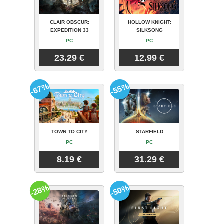
CLAIR OBSCUR:
HOLLOW KNIGHT:
EXPEDITION 33
SILKSONG
PC
PC
23.29 €
12.99 €
-67%
-55%
TOWN TO CITY
STARFIELD
PC
PC
8.19 €
31.29 €
-28%
-50%