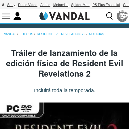
Sony
Prime Video
Anime
Metacritic
Spider-Man
PS Plus Essential
Geo
VANDAL
JUEGOS
RESIDENT EVIL REVELATIONS 2
NOTICIAS
Tráiler de lanzamiento de la
edición física de Resident Evil
Revelations 2
Incluirá toda la temporada.