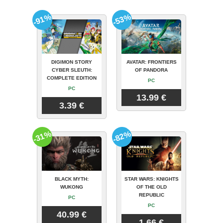
-91%
-53%
DIGIMON STORY
AVATAR: FRONTIERS
CYBER SLEUTH:
OF PANDORA
COMPLETE EDITION
PC
PC
13.99 €
3.39 €
-31%
-82%
BLACK MYTH:
STAR WARS: KNIGHTS
WUKONG
OF THE OLD
REPUBLIC
PC
PC
40.99 €
1.66 €