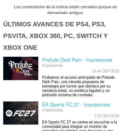
Los comentarios de la noticia están cerrados porque es
demasiado antigua.
ÚLTIMOS AVANCES DE PS4, PS3,
PSVITA, XBOX 360, PC, SWITCH Y
XBOX ONE
Prelude Dark Pain - Impresiones
Impresiones
14:44 30/7/2026
Probamos el acceso anticipado de Prelude
Dark Pain, una rotunda propuesta de
estrategia por turnos que destaca por su
narrativa lineal, su estética lúgubre y un
profundo sistema de combate.
EA Sports FC 27 - Impresiones
Impresiones
7:23 30/7/2026
EA Sports FC 27 se centra en escuchar a la
comunidad para integrar un montón de
pequeñas novedades para dar lugar a una