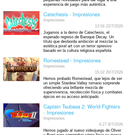
experiencia de juego más auténtica.
Catechesis - Impresiones
Impresiones
13:56 22/7/2026
Jugamos a la demo de Catechesis, el
esperado regreso de Baroque Decay. Un
título que desborda ambición al mezclar la
estética pixel art con un terror opresivo
basado en la cultura religiosa española.
Romestead - Impresiones
Impresiones
15:02 20/7/2026
Hemos probado Romestead, que lejos de ser
un simple Stardew Valley romano sorprende
ofreciendo una brillante mezcla de
supervivencia, recolección física y combates
épicos en su acceso anticipado.
Captain Tsubasa 2: World Fighters
- Impresiones
Impresiones
6:27 8/7/2026
Hemos jugado al nuevo videojuego de Oliver