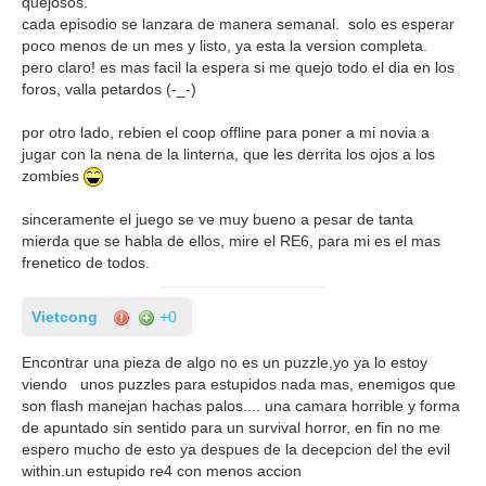
quejosos.
cada episodio se lanzara de manera semanal. solo es esperar
poco menos de un mes y listo, ya esta la version completa.
pero claro! es mas facil la espera si me quejo todo el dia en los
foros, valla petardos (-_-)
por otro lado, rebien el coop offline para poner a mi novia a
jugar con la nena de la linterna, que les derrita los ojos a los
zombies
sinceramente el juego se ve muy bueno a pesar de tanta
mierda que se habla de ellos, mire el RE6, para mi es el mas
frenetico de todos.
Vietcong
+0
Encontrar una pieza de algo no es un puzzle,yo ya lo estoy
viendo unos puzzles para estupidos nada mas, enemigos que
son flash manejan hachas palos.... una camara horrible y forma
de apuntado sin sentido para un survival horror, en fin no me
espero mucho de esto ya despues de la decepcion del the evil
within.un estupido re4 con menos accion