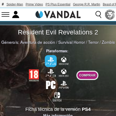
Spider-Man
Prime Video
PS Plus Essential
George R.R. Martin
Beast of 
Resident Evil Revelations 2
Género/s:
Aventura de acción
/
Survival Horror
/
Terror
/
Zombis
Plataformas:
COMPRAR
Ficha técnica de la versión
PS4
Más información