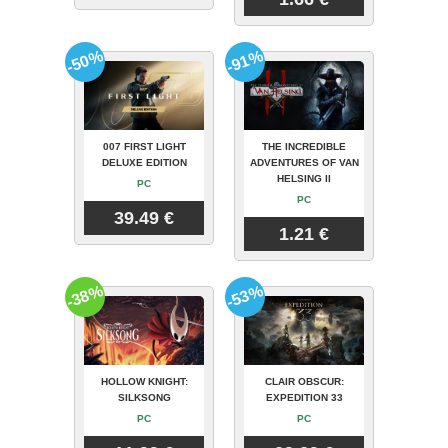
-50%
-91%
007 FIRST LIGHT
THE INCREDIBLE
DELUXE EDITION
ADVENTURES OF VAN
HELSING II
PC
PC
39.49 €
1.21 €
-38%
-53%
HOLLOW KNIGHT:
CLAIR OBSCUR:
SILKSONG
EXPEDITION 33
PC
PC