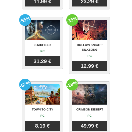
11.99 €
23.29 €
-55%
-35%
STARFIELD
HOLLOW KNIGHT:
SILKSONG
PC
PC
31.29 €
12.99 €
-67%
-28%
TOWN TO CITY
CRIMSON DESERT
PC
PC
8.19 €
49.99 €